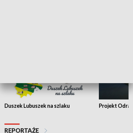
Kalejdoskop
Sołtys na med
WYPOCZYNEK I REKREACJA
Duszek Lubuszek na szlaku
Projekt Odra
REPORTAŻE