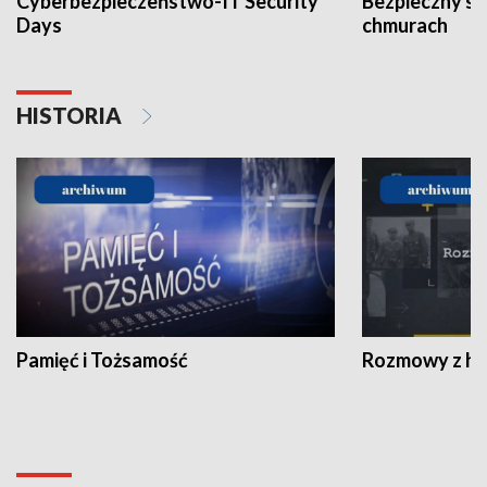
Cyberbezpieczeństwo-IT Security
Bezpieczny s
Days
chmurach
HISTORIA
Pamięć i Tożsamość
Rozmowy z his