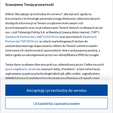
Szanujemy Twoją prywatność
Dołącz do nas:
Kliknij "Akceptuję i przechodzę do serwisu", aby wyrazić zgody na
korzystanie z technologii automatycznego śledzenia i zbierania danych,
TVP
dostęp do informacji na Twoim urządzeniu końcowym i ich
Abonament TVP
przechowywanie oraz na przetwarzanie Twoich danych osobowych przez
Regulamin TVP
nas, czyli Telewizję Polską S.A. w likwidacji (zwaną dalej również „TVP”),
Emisja w TVP
Polityka prywatności
Zaufanych Partnerów z IAB* (1201 firm)
oraz pozostałych
Zaufanych
Partnerów TVP (93 firm)
, w celach marketingowych (w tym do
Centrum informacji TVP
Moje zgody
zautomatyzowanego dopasowania reklam do Twoich zainteresowań i
mierzenia ich skuteczności) i pozostałych, które wskazujemy poniżej, a
Naziemna Telewizja Cyfrowa
Pomoc
także zgody na udostępnianie przez nas identyfikatora PPID do Google.
Sklep TVP
Biuro reklamy
Twoje dane osobowe zbierane podczas odwiedzania przez Ciebie naszych
Rada Programowa
Kontakt
poszczególnych serwisów
zwanych dalej „Portalem”, w tym informacje
zapisywane za pomocą technologii takich jak: pliki cookie, sygnalizatory
System NOS
WWW lub innych podobnych technologii umożliwiających świadczenie
dopasowanych i bezpiecznych usług, personalizację treści oraz reklam,
Informacje o nadawcy
Kanały
udostępnianie funkcji mediów społecznościowych oraz analizowanie
Akceptuję i przechodzę do serwisu
ruchu w Internecie.
Program dla prasy
©2026 Telewizja Polska S.A. w likwidacji
Biuro Reklamy
Twoje dane osobowe zbierane podczas odwiedzania przez Ciebie
Ustawienia zaawansowane
poszczególnych serwisów
na Portalu, takie jak adresy IP, identyfikatory
Ogłoszenie przetargowe
Twoich urządzeń końcowych i identyfikatory plików cookie, informacje o