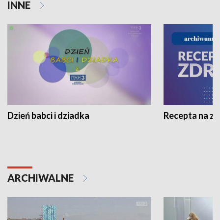
INNE
Dzień babci i dziadka
Recepta na z
ARCHIWALNE