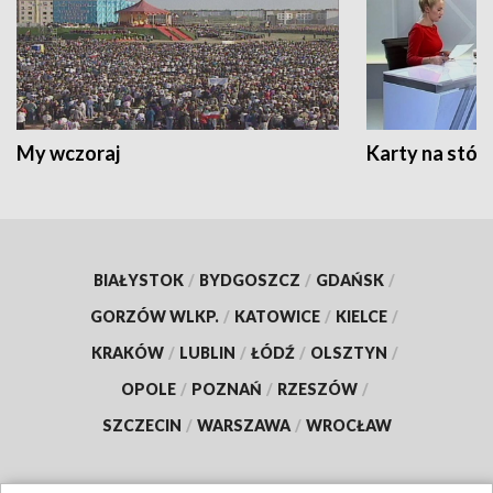
My wczoraj
Karty na stół:
BIAŁYSTOK
/
BYDGOSZCZ
/
GDAŃSK
/
GORZÓW WLKP.
/
KATOWICE
/
KIELCE
/
KRAKÓW
/
LUBLIN
/
ŁÓDŹ
/
OLSZTYN
/
OPOLE
/
POZNAŃ
/
RZESZÓW
/
SZCZECIN
/
WARSZAWA
/
WROCŁAW