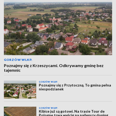
GORZÓW WLKP.
Poznajmy się z Krzeszycami. Odkrywamy gminę bez
tajemnic
GORZÓW WLKP.
Poznajmy się z Przytoczną. To gmina pełna
niespodzianek
GORZÓW WLKP.
Kibice już są gotowi. Na trasie Tour de
Pologne trwa wyścig na najlepszy doping