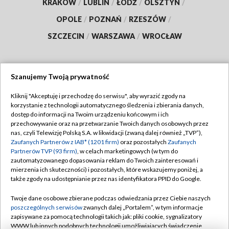
KRAKÓW
/
LUBLIN
/
ŁÓDŹ
/
OLSZTYN
/
OPOLE
/
POZNAŃ
/
RZESZÓW
/
SZCZECIN
/
WARSZAWA
/
WROCŁAW
Szanujemy Twoją prywatność
Dołącz do nas:
Kliknij "Akceptuję i przechodzę do serwisu", aby wyrazić zgody na
korzystanie z technologii automatycznego śledzenia i zbierania danych,
TVP
dostęp do informacji na Twoim urządzeniu końcowym i ich
Abonament TVP
przechowywanie oraz na przetwarzanie Twoich danych osobowych przez
Regulamin TVP
nas, czyli Telewizję Polską S.A. w likwidacji (zwaną dalej również „TVP”),
Emisja w TVP
Polityka prywatności
Zaufanych Partnerów z IAB* (1201 firm)
oraz pozostałych
Zaufanych
Partnerów TVP (93 firm)
, w celach marketingowych (w tym do
Centrum informacji TVP
Moje zgody
zautomatyzowanego dopasowania reklam do Twoich zainteresowań i
mierzenia ich skuteczności) i pozostałych, które wskazujemy poniżej, a
Naziemna Telewizja Cyfrowa
Pomoc
także zgody na udostępnianie przez nas identyfikatora PPID do Google.
Sklep TVP
Biuro reklamy
Twoje dane osobowe zbierane podczas odwiedzania przez Ciebie naszych
Rada Programowa
Kontakt
poszczególnych serwisów
zwanych dalej „Portalem”, w tym informacje
zapisywane za pomocą technologii takich jak: pliki cookie, sygnalizatory
System NOS
WWW lub innych podobnych technologii umożliwiających świadczenie