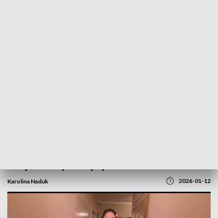
POWRÓT DO
GORZÓW WLKP.
TVP REGIONY
Na jaką pomoc podczas mrozów mogą
liczyć osoby w kryzysie bezdomności?
2026-01-12
Karolina Naduk