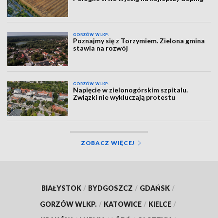
GORZÓW WLKP.
Poznajmy się z Torzymiem. Zielona gmina
stawia na rozwój
GORZÓW WLKP.
Napięcie w zielonogórskim szpitalu.
Związki nie wykluczają protestu
ZOBACZ WIĘCEJ
BIAŁYSTOK
/
BYDGOSZCZ
/
GDAŃSK
/
GORZÓW WLKP.
/
KATOWICE
/
KIELCE
/