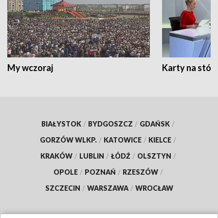
My wczoraj
Karty na stół:
BIAŁYSTOK
/
BYDGOSZCZ
/
GDAŃSK
/
GORZÓW WLKP.
/
KATOWICE
/
KIELCE
/
KRAKÓW
/
LUBLIN
/
ŁÓDŹ
/
OLSZTYN
/
OPOLE
/
POZNAŃ
/
RZESZÓW
/
SZCZECIN
/
WARSZAWA
/
WROCŁAW