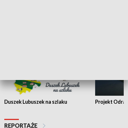
Kalejdoskop
Sołtys na med
WYPOCZYNEK I REKREACJA
Duszek Lubuszek na szlaku
Projekt Odra
REPORTAŻE