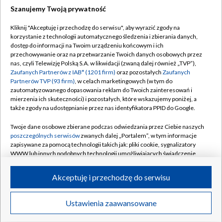
Szanujemy Twoją prywatność
Dołącz do nas:
Kliknij "Akceptuję i przechodzę do serwisu", aby wyrazić zgody na
korzystanie z technologii automatycznego śledzenia i zbierania danych,
TVP
dostęp do informacji na Twoim urządzeniu końcowym i ich
Abonament TVP
przechowywanie oraz na przetwarzanie Twoich danych osobowych przez
Regulamin TVP
nas, czyli Telewizję Polską S.A. w likwidacji (zwaną dalej również „TVP”),
Emisja w TVP
Polityka prywatności
Zaufanych Partnerów z IAB* (1201 firm)
oraz pozostałych
Zaufanych
Partnerów TVP (93 firm)
, w celach marketingowych (w tym do
Centrum informacji TVP
Moje zgody
zautomatyzowanego dopasowania reklam do Twoich zainteresowań i
mierzenia ich skuteczności) i pozostałych, które wskazujemy poniżej, a
Naziemna Telewizja Cyfrowa
Pomoc
także zgody na udostępnianie przez nas identyfikatora PPID do Google.
Sklep TVP
Biuro reklamy
Twoje dane osobowe zbierane podczas odwiedzania przez Ciebie naszych
Rada Programowa
Kontakt
poszczególnych serwisów
zwanych dalej „Portalem”, w tym informacje
zapisywane za pomocą technologii takich jak: pliki cookie, sygnalizatory
System NOS
WWW lub innych podobnych technologii umożliwiających świadczenie
dopasowanych i bezpiecznych usług, personalizację treści oraz reklam,
Informacje o nadawcy
Kanały
udostępnianie funkcji mediów społecznościowych oraz analizowanie
Akceptuję i przechodzę do serwisu
ruchu w Internecie.
Program dla prasy
©2026 Telewizja Polska S.A. w likwidacji
Biuro Reklamy
Twoje dane osobowe zbierane podczas odwiedzania przez Ciebie
Ustawienia zaawansowane
poszczególnych serwisów
na Portalu, takie jak adresy IP, identyfikatory
Ogłoszenie przetargowe
Twoich urządzeń końcowych i identyfikatory plików cookie, informacje o