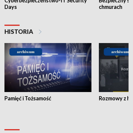
Cyberbezpieczeństwo-IT Security
Bezpieczny s
Days
chmurach
HISTORIA
Pamięć i Tożsamość
Rozmowy z his