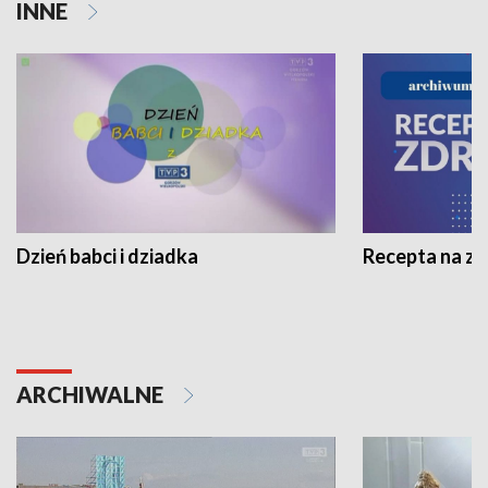
INNE
Dzień babci i dziadka
Recepta na z
ARCHIWALNE