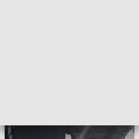
POWRÓT DO
GORZÓW WLKP.
TVP REGIONY
Atak maczetą na 17-latka w gminie
Bytnica
2026-01-09
Szymon Kozica