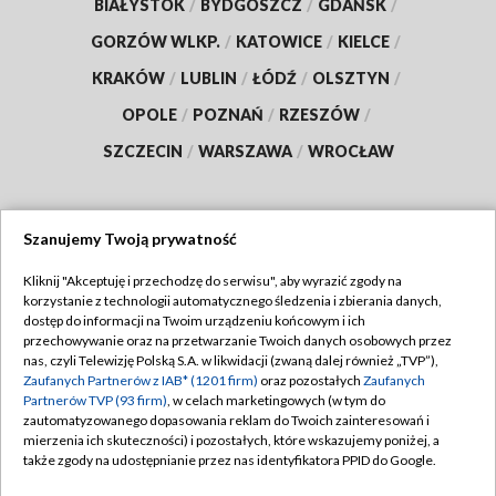
BIAŁYSTOK
/
BYDGOSZCZ
/
GDAŃSK
/
GORZÓW WLKP.
/
KATOWICE
/
KIELCE
/
KRAKÓW
/
LUBLIN
/
ŁÓDŹ
/
OLSZTYN
/
OPOLE
/
POZNAŃ
/
RZESZÓW
/
SZCZECIN
/
WARSZAWA
/
WROCŁAW
Szanujemy Twoją prywatność
Dołącz do nas:
Kliknij "Akceptuję i przechodzę do serwisu", aby wyrazić zgody na
korzystanie z technologii automatycznego śledzenia i zbierania danych,
TVP
dostęp do informacji na Twoim urządzeniu końcowym i ich
Abonament TVP
przechowywanie oraz na przetwarzanie Twoich danych osobowych przez
Regulamin TVP
nas, czyli Telewizję Polską S.A. w likwidacji (zwaną dalej również „TVP”),
Emisja w TVP
Polityka prywatności
Zaufanych Partnerów z IAB* (1201 firm)
oraz pozostałych
Zaufanych
Partnerów TVP (93 firm)
, w celach marketingowych (w tym do
Centrum informacji TVP
Moje zgody
zautomatyzowanego dopasowania reklam do Twoich zainteresowań i
mierzenia ich skuteczności) i pozostałych, które wskazujemy poniżej, a
Naziemna Telewizja Cyfrowa
Pomoc
także zgody na udostępnianie przez nas identyfikatora PPID do Google.
Sklep TVP
Biuro reklamy