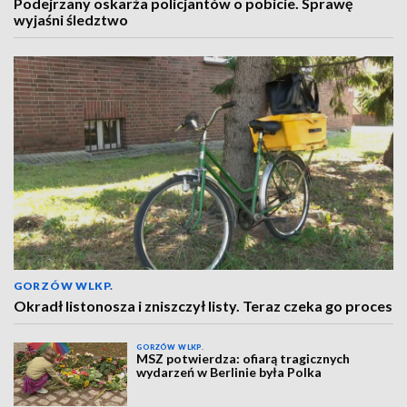
Podejrzany oskarża policjantów o pobicie. Sprawę
wyjaśni śledztwo
GORZÓW WLKP.
Okradł listonosza i zniszczył listy. Teraz czeka go proces
GORZÓW WLKP.
MSZ potwierdza: ofiarą tragicznych
wydarzeń w Berlinie była Polka