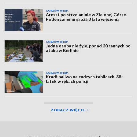
GORZÓW WLKP.
Areszt po strzelaninie w Zielonej Górze.
Podejrzanemu grożą 3 lata więzienia
GORZÓW WLKP.
Jedna osoba nie żyje, ponad 20 rannych po
ataku w Berlinie
GORZÓW WLKP.
Kradł paliwo na cudzych tablicach. 38-
latek w rękach policji
ZOBACZ WIĘCEJ