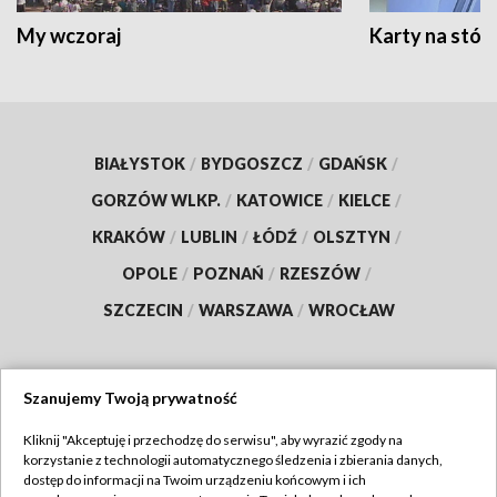
My wczoraj
Karty na stół:
BIAŁYSTOK
/
BYDGOSZCZ
/
GDAŃSK
/
GORZÓW WLKP.
/
KATOWICE
/
KIELCE
/
KRAKÓW
/
LUBLIN
/
ŁÓDŹ
/
OLSZTYN
/
OPOLE
/
POZNAŃ
/
RZESZÓW
/
SZCZECIN
/
WARSZAWA
/
WROCŁAW
Szanujemy Twoją prywatność
Dołącz do nas:
Kliknij "Akceptuję i przechodzę do serwisu", aby wyrazić zgody na
korzystanie z technologii automatycznego śledzenia i zbierania danych,
TVP
dostęp do informacji na Twoim urządzeniu końcowym i ich