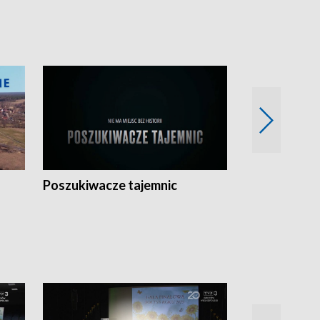
Poszukiwacze tajemnic
Kostrzyn na 