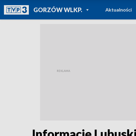
POWRÓT DO
GORZÓW WLKP.
Aktualności
TVP REGIONY
Informacje Lubusk