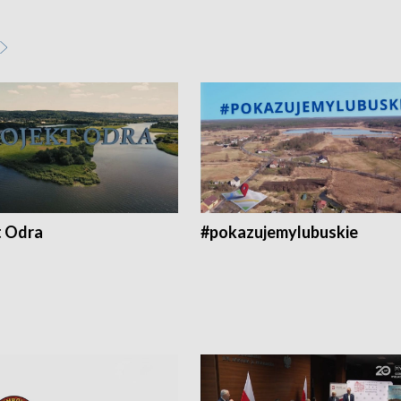
t Odra
#pokazujemylubuskie