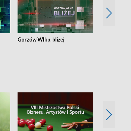
Gorzów Wlkp. bliżej
Lubuskie bliż