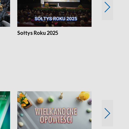
h
Sołtys Roku 2025
20 lat minęł
Wlkp.