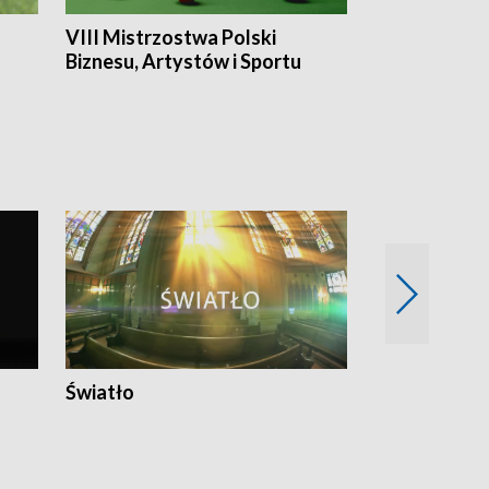
VIII Mistrzostwa Polski
Cztery kwar
Biznesu, Artystów i Sportu
Światło
Nowy adres