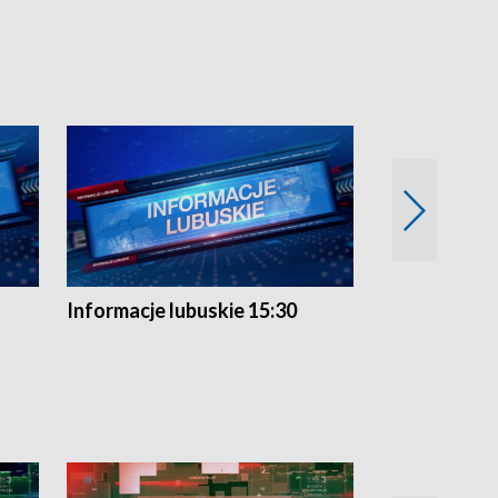
Informacje lubuskie 15:30
Przegląd ty