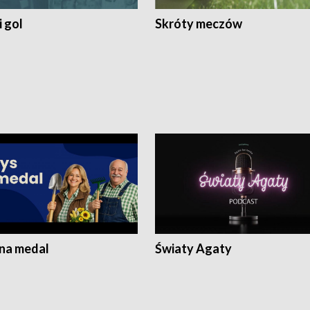
 gol
Skróty meczów
 na medal
Światy Agaty