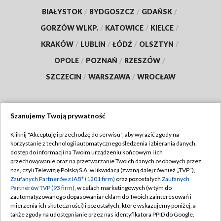
BIAŁYSTOK
/
BYDGOSZCZ
/
GDAŃSK
/
GORZÓW WLKP.
/
KATOWICE
/
KIELCE
/
KRAKÓW
/
LUBLIN
/
ŁÓDŹ
/
OLSZTYN
/
OPOLE
/
POZNAŃ
/
RZESZÓW
/
SZCZECIN
/
WARSZAWA
/
WROCŁAW
Szanujemy Twoją prywatność
Dołącz do nas:
Kliknij "Akceptuję i przechodzę do serwisu", aby wyrazić zgody na
korzystanie z technologii automatycznego śledzenia i zbierania danych,
TVP
dostęp do informacji na Twoim urządzeniu końcowym i ich
Abonament TVP
przechowywanie oraz na przetwarzanie Twoich danych osobowych przez
Regulamin TVP
nas, czyli Telewizję Polską S.A. w likwidacji (zwaną dalej również „TVP”),
Emisja w TVP
Polityka prywatności
Zaufanych Partnerów z IAB* (1201 firm)
oraz pozostałych
Zaufanych
Partnerów TVP (93 firm)
, w celach marketingowych (w tym do
Centrum informacji TVP
Moje zgody
zautomatyzowanego dopasowania reklam do Twoich zainteresowań i
mierzenia ich skuteczności) i pozostałych, które wskazujemy poniżej, a
Naziemna Telewizja Cyfrowa
Pomoc
także zgody na udostępnianie przez nas identyfikatora PPID do Google.