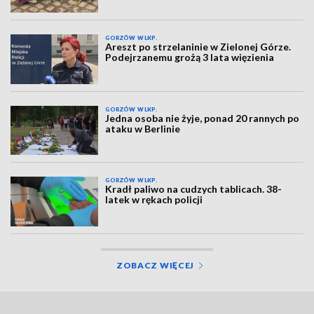
GORZÓW WLKP.
Areszt po strzelaninie w Zielonej Górze.
Podejrzanemu grożą 3 lata więzienia
GORZÓW WLKP.
Jedna osoba nie żyje, ponad 20 rannych po
ataku w Berlinie
GORZÓW WLKP.
Kradł paliwo na cudzych tablicach. 38-
latek w rękach policji
ZOBACZ WIĘCEJ