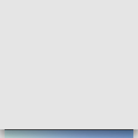
POWRÓT DO
GORZÓW WLKP.
TVP REGIONY
Dwaj mężczyźni zgubili się w lesie,
uciekając przed wilkami. Mieli wielkie
szczęście
2026-01-07
Karolina Naduk