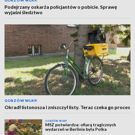
GORZÓW WLKP.
Podejrzany oskarża policjantów o pobicie. Sprawę
wyjaśni śledztwo
GORZÓW WLKP.
Okradł listonosza i zniszczył listy. Teraz czeka go proces
GORZÓW WLKP.
MSZ potwierdza: ofiarą tragicznych
wydarzeń w Berlinie była Polka