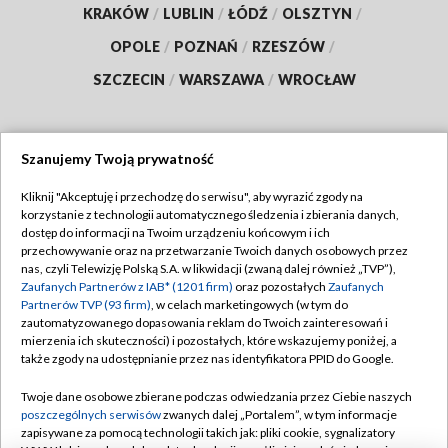
KRAKÓW
/
LUBLIN
/
ŁÓDŹ
/
OLSZTYN
/
OPOLE
/
POZNAŃ
/
RZESZÓW
/
SZCZECIN
/
WARSZAWA
/
WROCŁAW
Szanujemy Twoją prywatność
Dołącz do nas:
Kliknij "Akceptuję i przechodzę do serwisu", aby wyrazić zgody na
korzystanie z technologii automatycznego śledzenia i zbierania danych,
TVP
dostęp do informacji na Twoim urządzeniu końcowym i ich
Abonament TVP
przechowywanie oraz na przetwarzanie Twoich danych osobowych przez
Regulamin TVP
nas, czyli Telewizję Polską S.A. w likwidacji (zwaną dalej również „TVP”),
Emisja w TVP
Polityka prywatności
Zaufanych Partnerów z IAB* (1201 firm)
oraz pozostałych
Zaufanych
Partnerów TVP (93 firm)
, w celach marketingowych (w tym do
Centrum informacji TVP
Moje zgody
zautomatyzowanego dopasowania reklam do Twoich zainteresowań i
mierzenia ich skuteczności) i pozostałych, które wskazujemy poniżej, a
Naziemna Telewizja Cyfrowa
Pomoc
także zgody na udostępnianie przez nas identyfikatora PPID do Google.
Sklep TVP
Biuro reklamy
Twoje dane osobowe zbierane podczas odwiedzania przez Ciebie naszych
Rada Programowa
Kontakt
poszczególnych serwisów
zwanych dalej „Portalem”, w tym informacje
zapisywane za pomocą technologii takich jak: pliki cookie, sygnalizatory
System NOS