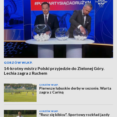
GORZÓW WLKP.
14-krotny mistrz Polski przyjedzie do Zielonej Góry.
Lechia zagra z Ruchem
GORZÓW WLKP.
Pierwsze lubuskie derby w sezonie. Warta
zagra z Cariną
GORZÓW WLKP.
"Rusz się kibicu". Sportowy rozkład jazdy