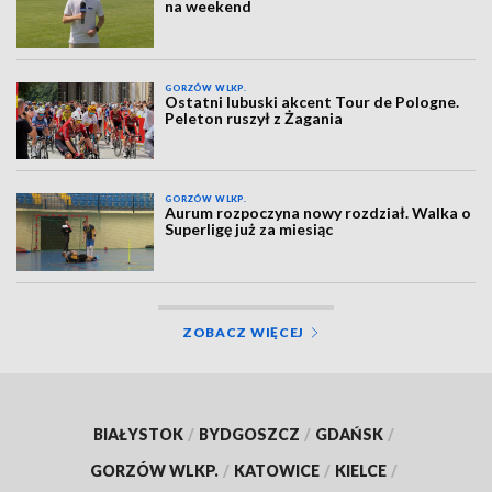
na weekend
GORZÓW WLKP.
Ostatni lubuski akcent Tour de Pologne.
Peleton ruszył z Żagania
GORZÓW WLKP.
Aurum rozpoczyna nowy rozdział. Walka o
Superligę już za miesiąc
ZOBACZ WIĘCEJ
BIAŁYSTOK
/
BYDGOSZCZ
/
GDAŃSK
/
GORZÓW WLKP.
/
KATOWICE
/
KIELCE
/