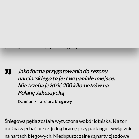
śniegu, bo nie ma go wystarczająco, żeby
raz przejechać
Jeremi Kasprzak - Aeroklub Ziemi Lubuskiej
Trasa biegowa została oficjalnie otwarta rano i chwilę
później na lotnisku pojawili się już pierwsi narciarze.
Jako forma przygotowania do sezonu
narciarskiego to jest wspaniałe miejsce.
Nie trzeba jeździć 200 kilometrów na
Polanę Jakuszycką
Damian - narciarz biegowy
Śniegowa pętla została wytyczona wokół lotniska. Na tor
można wjechać przez jedną bramę przy parkingu - wyłącznie
na nartach biegowych. Niedopuszczalne są narty zjazdowe