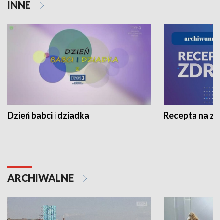
INNE
Dzień babci i dziadka
Recepta na z
ARCHIWALNE