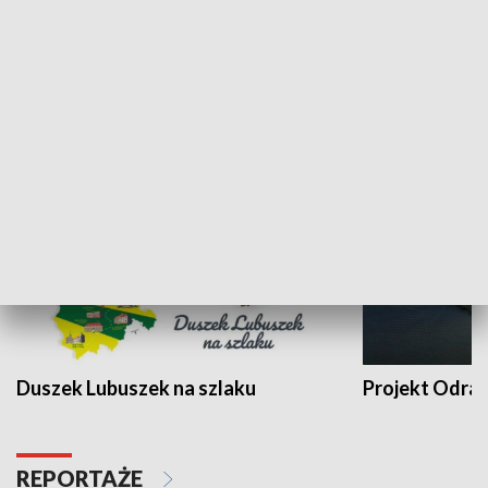
Kalejdoskop
Sołtys na med
WYPOCZYNEK I REKREACJA
Duszek Lubuszek na szlaku
Projekt Odra
REPORTAŻE