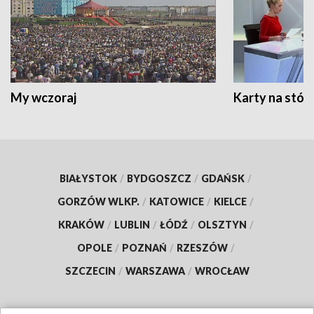
My wczoraj
Karty na stół:
BIAŁYSTOK
/
BYDGOSZCZ
/
GDAŃSK
/
GORZÓW WLKP.
/
KATOWICE
/
KIELCE
/
KRAKÓW
/
LUBLIN
/
ŁÓDŹ
/
OLSZTYN
/
OPOLE
/
POZNAŃ
/
RZESZÓW
/
SZCZECIN
/
WARSZAWA
/
WROCŁAW