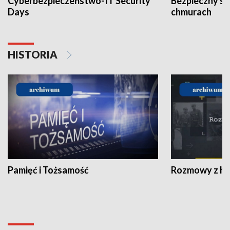
Cyberbezpieczeństwo-IT Security
Bezpieczny s
Days
chmurach
HISTORIA
Pamięć i Tożsamość
Rozmowy z his