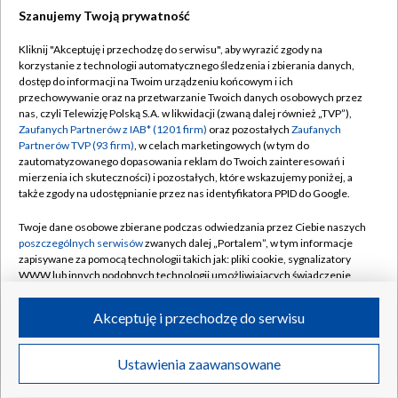
Szanujemy Twoją prywatność
Dołącz do nas:
Kliknij "Akceptuję i przechodzę do serwisu", aby wyrazić zgody na
korzystanie z technologii automatycznego śledzenia i zbierania danych,
TVP
dostęp do informacji na Twoim urządzeniu końcowym i ich
Abonament TVP
przechowywanie oraz na przetwarzanie Twoich danych osobowych przez
Regulamin TVP
nas, czyli Telewizję Polską S.A. w likwidacji (zwaną dalej również „TVP”),
Emisja w TVP
Polityka prywatności
Zaufanych Partnerów z IAB* (1201 firm)
oraz pozostałych
Zaufanych
Partnerów TVP (93 firm)
, w celach marketingowych (w tym do
Centrum informacji TVP
Moje zgody
zautomatyzowanego dopasowania reklam do Twoich zainteresowań i
mierzenia ich skuteczności) i pozostałych, które wskazujemy poniżej, a
Naziemna Telewizja Cyfrowa
Pomoc
także zgody na udostępnianie przez nas identyfikatora PPID do Google.
Sklep TVP
Biuro reklamy
Twoje dane osobowe zbierane podczas odwiedzania przez Ciebie naszych
Rada Programowa
Kontakt
poszczególnych serwisów
zwanych dalej „Portalem”, w tym informacje
zapisywane za pomocą technologii takich jak: pliki cookie, sygnalizatory
System NOS
WWW lub innych podobnych technologii umożliwiających świadczenie
dopasowanych i bezpiecznych usług, personalizację treści oraz reklam,
Informacje o nadawcy
Kanały
udostępnianie funkcji mediów społecznościowych oraz analizowanie
Akceptuję i przechodzę do serwisu
ruchu w Internecie.
Program dla prasy
©2026 Telewizja Polska S.A. w likwidacji
Biuro Reklamy
Twoje dane osobowe zbierane podczas odwiedzania przez Ciebie
Ustawienia zaawansowane
poszczególnych serwisów
na Portalu, takie jak adresy IP, identyfikatory
Ogłoszenie przetargowe
Twoich urządzeń końcowych i identyfikatory plików cookie, informacje o