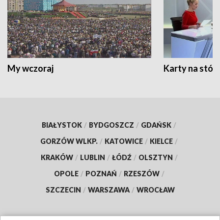
My wczoraj
Karty na stół:
BIAŁYSTOK
/
BYDGOSZCZ
/
GDAŃSK
/
GORZÓW WLKP.
/
KATOWICE
/
KIELCE
/
KRAKÓW
/
LUBLIN
/
ŁÓDŹ
/
OLSZTYN
/
OPOLE
/
POZNAŃ
/
RZESZÓW
/
SZCZECIN
/
WARSZAWA
/
WROCŁAW