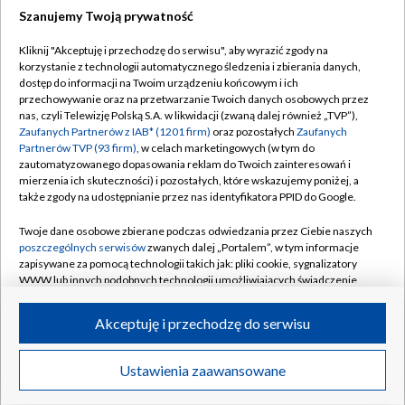
Szanujemy Twoją prywatność
Dołącz do nas:
Kliknij "Akceptuję i przechodzę do serwisu", aby wyrazić zgody na
korzystanie z technologii automatycznego śledzenia i zbierania danych,
TVP
dostęp do informacji na Twoim urządzeniu końcowym i ich
Abonament TVP
przechowywanie oraz na przetwarzanie Twoich danych osobowych przez
Regulamin TVP
nas, czyli Telewizję Polską S.A. w likwidacji (zwaną dalej również „TVP”),
Emisja w TVP
Polityka prywatności
Zaufanych Partnerów z IAB* (1201 firm)
oraz pozostałych
Zaufanych
Partnerów TVP (93 firm)
, w celach marketingowych (w tym do
Centrum informacji TVP
Moje zgody
zautomatyzowanego dopasowania reklam do Twoich zainteresowań i
mierzenia ich skuteczności) i pozostałych, które wskazujemy poniżej, a
Naziemna Telewizja Cyfrowa
Pomoc
także zgody na udostępnianie przez nas identyfikatora PPID do Google.
Sklep TVP
Biuro reklamy
Twoje dane osobowe zbierane podczas odwiedzania przez Ciebie naszych
Rada Programowa
Kontakt
poszczególnych serwisów
zwanych dalej „Portalem”, w tym informacje
zapisywane za pomocą technologii takich jak: pliki cookie, sygnalizatory
System NOS
WWW lub innych podobnych technologii umożliwiających świadczenie
dopasowanych i bezpiecznych usług, personalizację treści oraz reklam,
Informacje o nadawcy
Kanały
udostępnianie funkcji mediów społecznościowych oraz analizowanie
Akceptuję i przechodzę do serwisu
ruchu w Internecie.
Program dla prasy
©2026 Telewizja Polska S.A. w likwidacji
Biuro Reklamy
Twoje dane osobowe zbierane podczas odwiedzania przez Ciebie
Ustawienia zaawansowane
poszczególnych serwisów
na Portalu, takie jak adresy IP, identyfikatory
Ogłoszenie przetargowe
Twoich urządzeń końcowych i identyfikatory plików cookie, informacje o