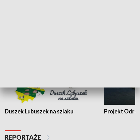
Kalejdoskop
Sołtys na med
WYPOCZYNEK I REKREACJA
Duszek Lubuszek na szlaku
Projekt Odra
REPORTAŻE