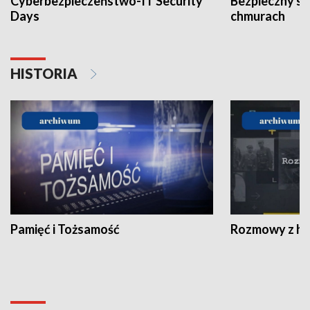
Cyberbezpieczeństwo-IT Security
Bezpieczny s
Days
chmurach
HISTORIA
Pamięć i Tożsamość
Rozmowy z his