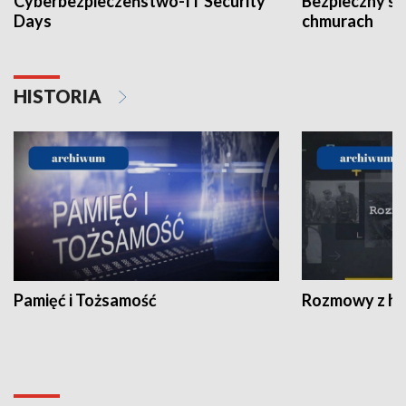
Cyberbezpieczeństwo-IT Security
Bezpieczny s
Days
chmurach
HISTORIA
Pamięć i Tożsamość
Rozmowy z his