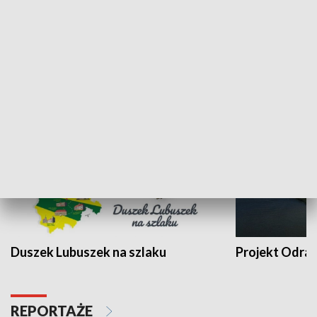
Kalejdoskop
Sołtys na med
WYPOCZYNEK I REKREACJA
Duszek Lubuszek na szlaku
Projekt Odra
REPORTAŻE