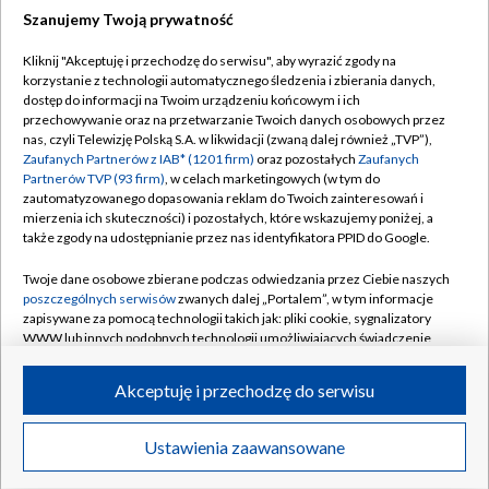
Szanujemy Twoją prywatność
Dołącz do nas:
Kliknij "Akceptuję i przechodzę do serwisu", aby wyrazić zgody na
korzystanie z technologii automatycznego śledzenia i zbierania danych,
TVP
dostęp do informacji na Twoim urządzeniu końcowym i ich
Abonament TVP
przechowywanie oraz na przetwarzanie Twoich danych osobowych przez
Regulamin TVP
nas, czyli Telewizję Polską S.A. w likwidacji (zwaną dalej również „TVP”),
Emisja w TVP
Polityka prywatności
Zaufanych Partnerów z IAB* (1201 firm)
oraz pozostałych
Zaufanych
Partnerów TVP (93 firm)
, w celach marketingowych (w tym do
Centrum informacji TVP
Moje zgody
zautomatyzowanego dopasowania reklam do Twoich zainteresowań i
mierzenia ich skuteczności) i pozostałych, które wskazujemy poniżej, a
Naziemna Telewizja Cyfrowa
Pomoc
także zgody na udostępnianie przez nas identyfikatora PPID do Google.
Sklep TVP
Biuro reklamy
Twoje dane osobowe zbierane podczas odwiedzania przez Ciebie naszych
Rada Programowa
Kontakt
poszczególnych serwisów
zwanych dalej „Portalem”, w tym informacje
zapisywane za pomocą technologii takich jak: pliki cookie, sygnalizatory
System NOS
WWW lub innych podobnych technologii umożliwiających świadczenie
dopasowanych i bezpiecznych usług, personalizację treści oraz reklam,
Informacje o nadawcy
Kanały
udostępnianie funkcji mediów społecznościowych oraz analizowanie
Akceptuję i przechodzę do serwisu
ruchu w Internecie.
Program dla prasy
©2026 Telewizja Polska S.A. w likwidacji
Biuro Reklamy
Twoje dane osobowe zbierane podczas odwiedzania przez Ciebie
Ustawienia zaawansowane
poszczególnych serwisów
na Portalu, takie jak adresy IP, identyfikatory
Ogłoszenie przetargowe
Twoich urządzeń końcowych i identyfikatory plików cookie, informacje o