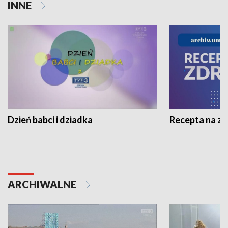
INNE
Dzień babci i dziadka
Recepta na z
ARCHIWALNE