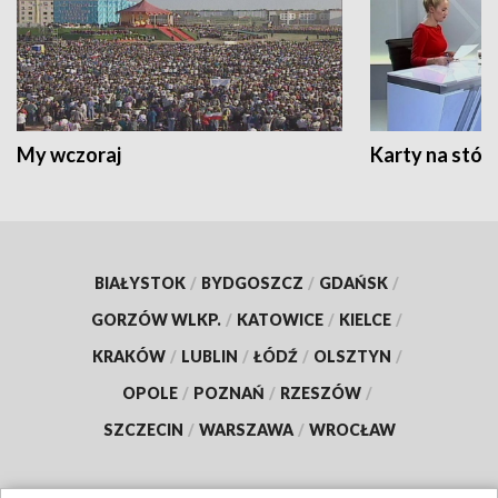
My wczoraj
Karty na stół:
BIAŁYSTOK
/
BYDGOSZCZ
/
GDAŃSK
/
GORZÓW WLKP.
/
KATOWICE
/
KIELCE
/
KRAKÓW
/
LUBLIN
/
ŁÓDŹ
/
OLSZTYN
/
OPOLE
/
POZNAŃ
/
RZESZÓW
/
SZCZECIN
/
WARSZAWA
/
WROCŁAW