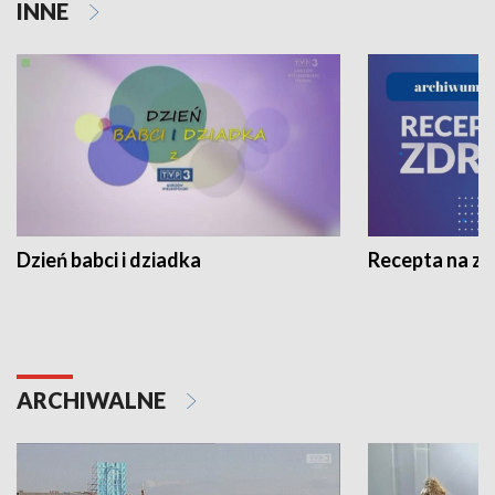
INNE
Dzień babci i dziadka
Recepta na z
ARCHIWALNE