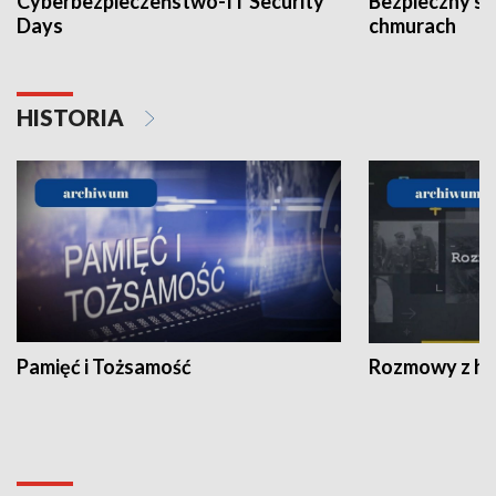
Cyberbezpieczeństwo-IT Security
Bezpieczny s
Days
chmurach
HISTORIA
Pamięć i Tożsamość
Rozmowy z his