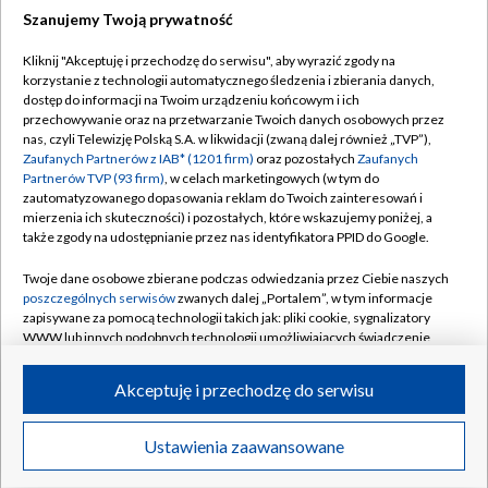
Szanujemy Twoją prywatność
Dołącz do nas:
Kliknij "Akceptuję i przechodzę do serwisu", aby wyrazić zgody na
korzystanie z technologii automatycznego śledzenia i zbierania danych,
TVP
dostęp do informacji na Twoim urządzeniu końcowym i ich
Abonament TVP
przechowywanie oraz na przetwarzanie Twoich danych osobowych przez
Regulamin TVP
nas, czyli Telewizję Polską S.A. w likwidacji (zwaną dalej również „TVP”),
Emisja w TVP
Polityka prywatności
Zaufanych Partnerów z IAB* (1201 firm)
oraz pozostałych
Zaufanych
Partnerów TVP (93 firm)
, w celach marketingowych (w tym do
Centrum informacji TVP
Moje zgody
zautomatyzowanego dopasowania reklam do Twoich zainteresowań i
mierzenia ich skuteczności) i pozostałych, które wskazujemy poniżej, a
Naziemna Telewizja Cyfrowa
Pomoc
także zgody na udostępnianie przez nas identyfikatora PPID do Google.
Sklep TVP
Biuro reklamy
Twoje dane osobowe zbierane podczas odwiedzania przez Ciebie naszych
Rada Programowa
Kontakt
poszczególnych serwisów
zwanych dalej „Portalem”, w tym informacje
zapisywane za pomocą technologii takich jak: pliki cookie, sygnalizatory
System NOS
WWW lub innych podobnych technologii umożliwiających świadczenie
dopasowanych i bezpiecznych usług, personalizację treści oraz reklam,
Informacje o nadawcy
Kanały
udostępnianie funkcji mediów społecznościowych oraz analizowanie
Akceptuję i przechodzę do serwisu
ruchu w Internecie.
Program dla prasy
©2026 Telewizja Polska S.A. w likwidacji
Biuro Reklamy
Twoje dane osobowe zbierane podczas odwiedzania przez Ciebie
Ustawienia zaawansowane
poszczególnych serwisów
na Portalu, takie jak adresy IP, identyfikatory
Ogłoszenie przetargowe
Twoich urządzeń końcowych i identyfikatory plików cookie, informacje o