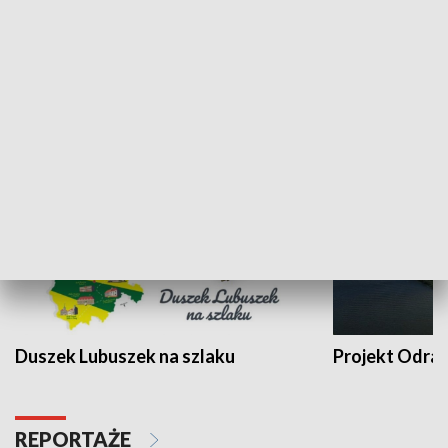
Kalejdoskop
Sołtys na med
WYPOCZYNEK I REKREACJA
Duszek Lubuszek na szlaku
Projekt Odra
REPORTAŻE