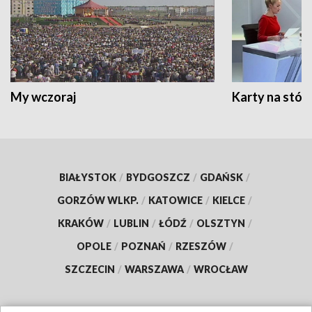
My wczoraj
Karty na stół:
BIAŁYSTOK
/
BYDGOSZCZ
/
GDAŃSK
/
GORZÓW WLKP.
/
KATOWICE
/
KIELCE
/
KRAKÓW
/
LUBLIN
/
ŁÓDŹ
/
OLSZTYN
/
OPOLE
/
POZNAŃ
/
RZESZÓW
/
SZCZECIN
/
WARSZAWA
/
WROCŁAW