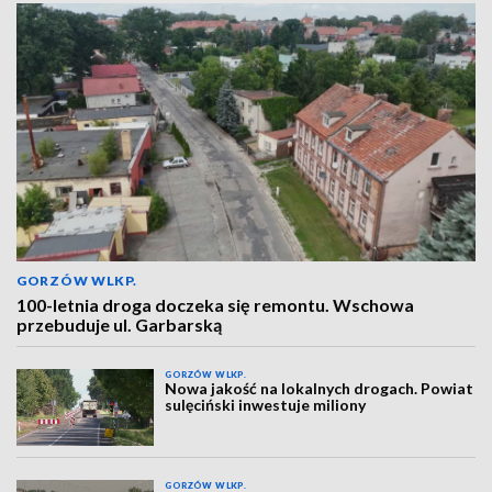
GORZÓW WLKP.
100-letnia droga doczeka się remontu. Wschowa
przebuduje ul. Garbarską
GORZÓW WLKP.
Nowa jakość na lokalnych drogach. Powiat
sulęciński inwestuje miliony
GORZÓW WLKP.