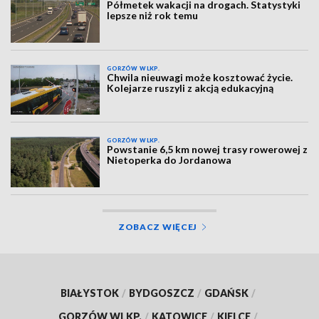
Półmetek wakacji na drogach. Statystyki
lepsze niż rok temu
GORZÓW WLKP.
Chwila nieuwagi może kosztować życie.
Kolejarze ruszyli z akcją edukacyjną
GORZÓW WLKP.
Powstanie 6,5 km nowej trasy rowerowej z
Nietoperka do Jordanowa
ZOBACZ WIĘCEJ
BIAŁYSTOK
/
BYDGOSZCZ
/
GDAŃSK
/
GORZÓW WLKP.
/
KATOWICE
/
KIELCE
/