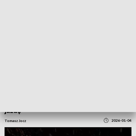
POWRÓT DO
GORZÓW WLKP.
TVP REGIONY
Uwaga kierowcy! Trudne warunki na
drogach. Służby apelują o bezpieczną
jazdę
2026-01-04
Tomasz Jocz