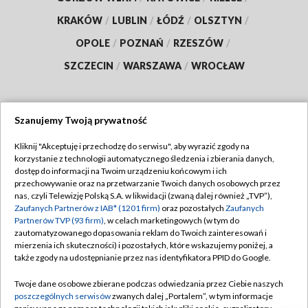
KRAKÓW
/
LUBLIN
/
ŁÓDŹ
/
OLSZTYN
/
OPOLE
/
POZNAŃ
/
RZESZÓW
/
SZCZECIN
/
WARSZAWA
/
WROCŁAW
Szanujemy Twoją prywatność
Dołącz do nas:
Kliknij "Akceptuję i przechodzę do serwisu", aby wyrazić zgody na
korzystanie z technologii automatycznego śledzenia i zbierania danych,
TVP
dostęp do informacji na Twoim urządzeniu końcowym i ich
Abonament TVP
przechowywanie oraz na przetwarzanie Twoich danych osobowych przez
Regulamin TVP
nas, czyli Telewizję Polską S.A. w likwidacji (zwaną dalej również „TVP”),
Emisja w TVP
Polityka prywatności
Zaufanych Partnerów z IAB* (1201 firm)
oraz pozostałych
Zaufanych
Partnerów TVP (93 firm)
, w celach marketingowych (w tym do
Centrum informacji TVP
Moje zgody
zautomatyzowanego dopasowania reklam do Twoich zainteresowań i
mierzenia ich skuteczności) i pozostałych, które wskazujemy poniżej, a
Naziemna Telewizja Cyfrowa
Pomoc
także zgody na udostępnianie przez nas identyfikatora PPID do Google.
Sklep TVP
Biuro reklamy
Twoje dane osobowe zbierane podczas odwiedzania przez Ciebie naszych
Rada Programowa
Kontakt
poszczególnych serwisów
zwanych dalej „Portalem”, w tym informacje