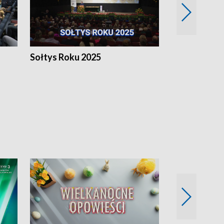
h
Sołtys Roku 2025
20 lat minęł
Wlkp.