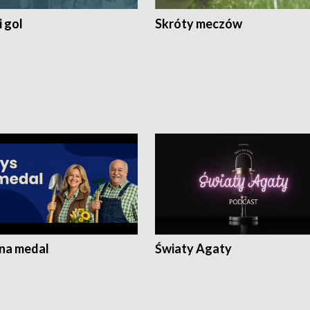
 gol
Skróty meczów
 na medal
Światy Agaty