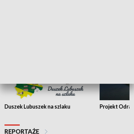
Kalejdoskop
Sołtys na med
WYPOCZYNEK I REKREACJA
Duszek Lubuszek na szlaku
Projekt Odra
REPORTAŻE