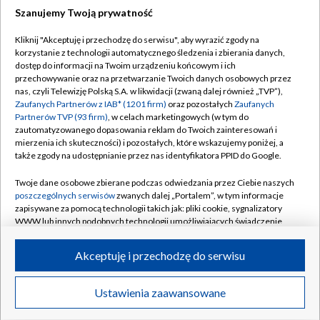
Szanujemy Twoją prywatność
Dołącz do nas:
Kliknij "Akceptuję i przechodzę do serwisu", aby wyrazić zgody na
korzystanie z technologii automatycznego śledzenia i zbierania danych,
TVP
dostęp do informacji na Twoim urządzeniu końcowym i ich
Abonament TVP
przechowywanie oraz na przetwarzanie Twoich danych osobowych przez
Regulamin TVP
nas, czyli Telewizję Polską S.A. w likwidacji (zwaną dalej również „TVP”),
Emisja w TVP
Polityka prywatności
Zaufanych Partnerów z IAB* (1201 firm)
oraz pozostałych
Zaufanych
Partnerów TVP (93 firm)
, w celach marketingowych (w tym do
Centrum informacji TVP
Moje zgody
zautomatyzowanego dopasowania reklam do Twoich zainteresowań i
mierzenia ich skuteczności) i pozostałych, które wskazujemy poniżej, a
Naziemna Telewizja Cyfrowa
Pomoc
także zgody na udostępnianie przez nas identyfikatora PPID do Google.
Sklep TVP
Biuro reklamy
Twoje dane osobowe zbierane podczas odwiedzania przez Ciebie naszych
Rada Programowa
Kontakt
poszczególnych serwisów
zwanych dalej „Portalem”, w tym informacje
zapisywane za pomocą technologii takich jak: pliki cookie, sygnalizatory
System NOS
WWW lub innych podobnych technologii umożliwiających świadczenie
dopasowanych i bezpiecznych usług, personalizację treści oraz reklam,
Informacje o nadawcy
Kanały
udostępnianie funkcji mediów społecznościowych oraz analizowanie
Akceptuję i przechodzę do serwisu
ruchu w Internecie.
Program dla prasy
©2026 Telewizja Polska S.A. w likwidacji
Biuro Reklamy
Twoje dane osobowe zbierane podczas odwiedzania przez Ciebie
Ustawienia zaawansowane
poszczególnych serwisów
na Portalu, takie jak adresy IP, identyfikatory
Ogłoszenie przetargowe
Twoich urządzeń końcowych i identyfikatory plików cookie, informacje o