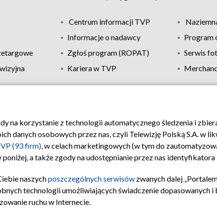
Centrum informacji TVP
Naziemna
Informacje o nadawcy
Program d
zetargowe
Zgłoś program (ROPAT)
Serwis fo
wizyjna
Kariera w TVP
Merchandi
Polityka prywatności
Moje zgody
Pomoc
Biuro re
ody na korzystanie z technologii automatycznego śledzenia i zbie
 danych osobowych przez nas, czyli Telewizję Polską S.A. w likw
VP (93 firm)
, w celach marketingowych (w tym do zautomatyzow
 poniżej, a także zgody na udostępnianie przez nas identyfikator
Ciebie naszych
poszczególnych serwisów
zwanych dalej „Portalem
obnych technologii umożliwiających świadczenie dopasowanych i be
zowanie ruchu w Internecie.