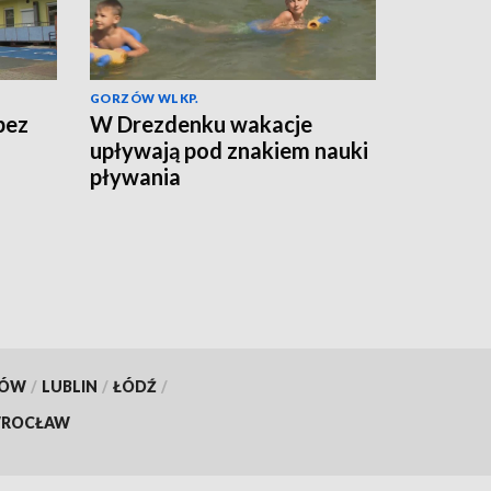
GORZÓW WLKP.
bez
W Drezdenku wakacje
upływają pod znakiem nauki
pływania
KÓW
/
LUBLIN
/
ŁÓDŹ
/
ROCŁAW