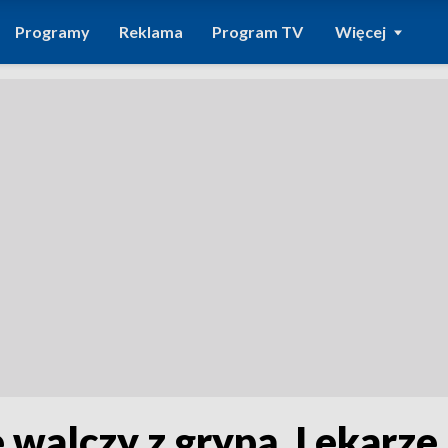
Programy
Reklama
Program TV
Więcej
 walczy z grypą. Lekarze