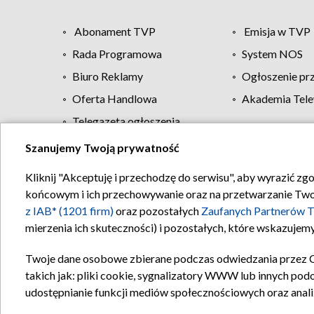
Abonament TVP
Emisja w TVP
Rada Programowa
System NOS
Biuro Reklamy
Ogłoszenie pr
Oferta Handlowa
Akademia Tele
Telegazeta ogłoszenia
Szanujemy Twoją prywatność
Regulamin TVP
Kliknij "Akceptuję i przechodzę do serwisu", aby wyrazić zg
końcowym i ich przechowywanie oraz na przetwarzanie Twoich
z IAB* (1201 firm)
oraz pozostałych
Zaufanych Partnerów T
mierzenia ich skuteczności) i pozostałych, które wskazujemy
Twoje dane osobowe zbierane podczas odwiedzania przez 
takich jak: pliki cookie, sygnalizatory WWW lub innych pod
udostępnianie funkcji mediów społecznościowych oraz anali