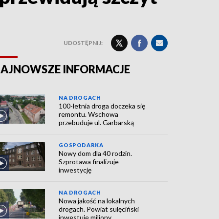
UDOSTĘPNIJ:
AJNOWSZE INFORMACJE
NA DROGACH
100-letnia droga doczeka się
remontu. Wschowa
przebuduje ul. Garbarską
GOSPODARKA
Nowy dom dla 40 rodzin.
Szprotawa finalizuje
inwestycję
NA DROGACH
Nowa jakość na lokalnych
drogach. Powiat sulęciński
inwestuje miliony