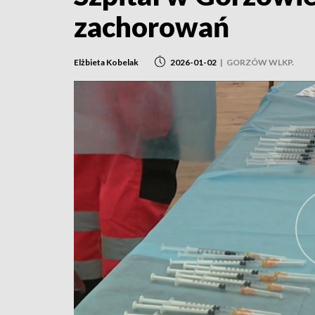
zachorowań
Elżbieta Kobelak
2026-01-02
|
GORZÓW WLKP.