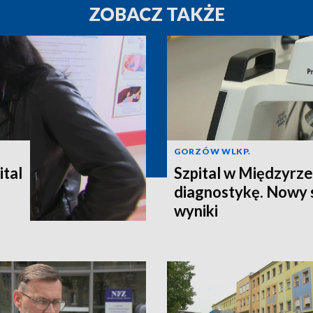
ZOBACZ TAKŻE
GORZÓW WLKP.
ital
Szpital w Międzyrze
diagnostykę. Nowy 
wyniki