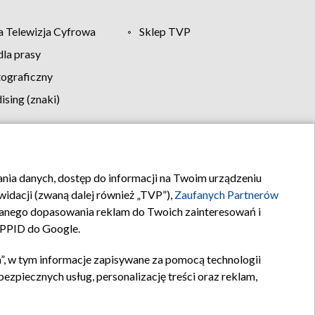
 Telewizja Cyfrowa
Sklep TVP
la prasy
tograficzny
sing (znaki)
klamy
Kontakt
rania danych, dostęp do informacji na Twoim urządzeniu
idacji (zwaną dalej również „TVP”),
Zaufanych Partnerów
anego dopasowania reklam do Twoich zainteresowań i
a PPID do Google.
”, w tym informacje zapisywane za pomocą technologii
zpiecznych usług, personalizację treści oraz reklam,