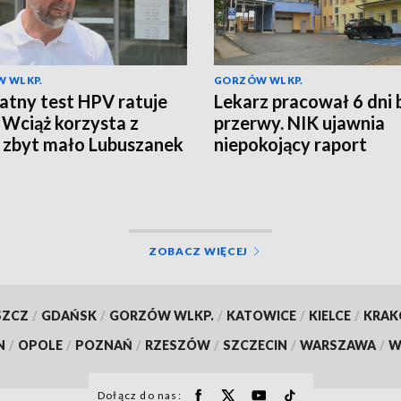
 WLKP.
GORZÓW WLKP.
atny test HPV ratuje
Lekarz pracował 6 dni 
. Wciąż korzysta z
przerwy. NIK ujawnia
 zbyt mało Lubuszanek
niepokojący raport
ZOBACZ WIĘCEJ
SZCZ
/
GDAŃSK
/
GORZÓW WLKP.
/
KATOWICE
/
KIELCE
/
KRA
N
/
OPOLE
/
POZNAŃ
/
RZESZÓW
/
SZCZECIN
/
WARSZAWA
/
W
Dołącz do nas: