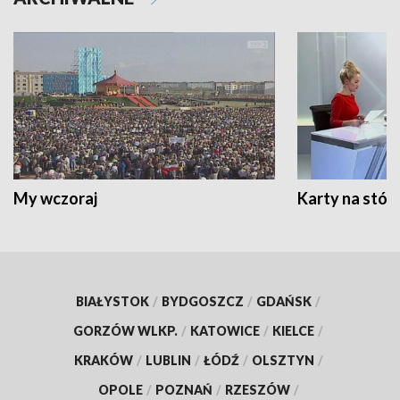
My wczoraj
Karty na stół:
BIAŁYSTOK
/
BYDGOSZCZ
/
GDAŃSK
/
GORZÓW WLKP.
/
KATOWICE
/
KIELCE
/
KRAKÓW
/
LUBLIN
/
ŁÓDŹ
/
OLSZTYN
/
OPOLE
/
POZNAŃ
/
RZESZÓW
/