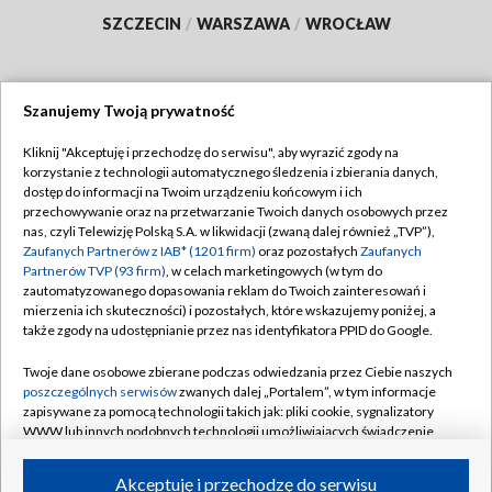
SZCZECIN
/
WARSZAWA
/
WROCŁAW
Szanujemy Twoją prywatność
Dołącz do nas:
Kliknij "Akceptuję i przechodzę do serwisu", aby wyrazić zgody na
korzystanie z technologii automatycznego śledzenia i zbierania danych,
TVP
dostęp do informacji na Twoim urządzeniu końcowym i ich
Abonament TVP
przechowywanie oraz na przetwarzanie Twoich danych osobowych przez
Regulamin TVP
nas, czyli Telewizję Polską S.A. w likwidacji (zwaną dalej również „TVP”),
Emisja w TVP
Polityka prywatności
Zaufanych Partnerów z IAB* (1201 firm)
oraz pozostałych
Zaufanych
Partnerów TVP (93 firm)
, w celach marketingowych (w tym do
Centrum informacji TVP
Moje zgody
zautomatyzowanego dopasowania reklam do Twoich zainteresowań i
mierzenia ich skuteczności) i pozostałych, które wskazujemy poniżej, a
Naziemna Telewizja Cyfrowa
Pomoc
także zgody na udostępnianie przez nas identyfikatora PPID do Google.
Sklep TVP
Biuro reklamy
Twoje dane osobowe zbierane podczas odwiedzania przez Ciebie naszych
Rada Programowa
Kontakt
poszczególnych serwisów
zwanych dalej „Portalem”, w tym informacje
zapisywane za pomocą technologii takich jak: pliki cookie, sygnalizatory
System NOS
WWW lub innych podobnych technologii umożliwiających świadczenie
dopasowanych i bezpiecznych usług, personalizację treści oraz reklam,
Informacje o nadawcy
Kanały
udostępnianie funkcji mediów społecznościowych oraz analizowanie
Akceptuję i przechodzę do serwisu
ruchu w Internecie.