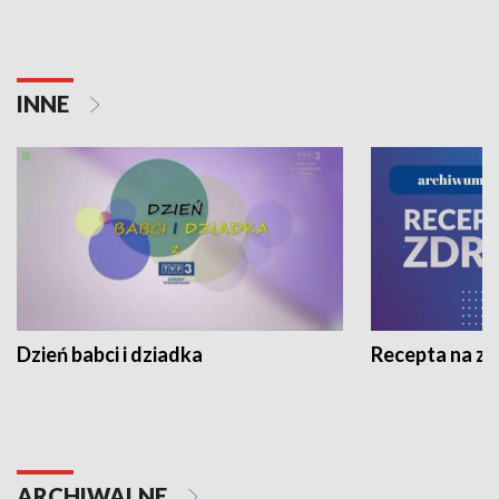
INNE
Dzień babci i dziadka
Recepta na z
ARCHIWALNE