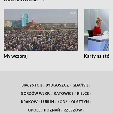
My wczoraj
Karty na stół:
BIAŁYSTOK
/
BYDGOSZCZ
/
GDAŃSK
/
GORZÓW WLKP.
/
KATOWICE
/
KIELCE
/
KRAKÓW
/
LUBLIN
/
ŁÓDŹ
/
OLSZTYN
/
OPOLE
/
POZNAŃ
/
RZESZÓW
/