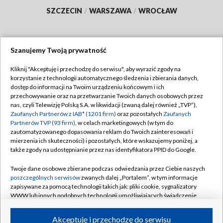
SZCZECIN
/
WARSZAWA
/
WROCŁAW
Szanujemy Twoją prywatność
Dołącz do nas:
Kliknij "Akceptuję i przechodzę do serwisu", aby wyrazić zgody na
korzystanie z technologii automatycznego śledzenia i zbierania danych,
TVP
dostęp do informacji na Twoim urządzeniu końcowym i ich
Abonament TVP
przechowywanie oraz na przetwarzanie Twoich danych osobowych przez
Regulamin TVP
nas, czyli Telewizję Polską S.A. w likwidacji (zwaną dalej również „TVP”),
Emisja w TVP
Polityka prywatności
Zaufanych Partnerów z IAB* (1201 firm)
oraz pozostałych
Zaufanych
Partnerów TVP (93 firm)
, w celach marketingowych (w tym do
Centrum informacji TVP
Moje zgody
zautomatyzowanego dopasowania reklam do Twoich zainteresowań i
mierzenia ich skuteczności) i pozostałych, które wskazujemy poniżej, a
Naziemna Telewizja Cyfrowa
Pomoc
także zgody na udostępnianie przez nas identyfikatora PPID do Google.
Sklep TVP
Biuro reklamy
Twoje dane osobowe zbierane podczas odwiedzania przez Ciebie naszych
Rada Programowa
Kontakt
poszczególnych serwisów
zwanych dalej „Portalem”, w tym informacje
zapisywane za pomocą technologii takich jak: pliki cookie, sygnalizatory
System NOS
WWW lub innych podobnych technologii umożliwiających świadczenie
dopasowanych i bezpiecznych usług, personalizację treści oraz reklam,
Informacje o nadawcy
Kanały
udostępnianie funkcji mediów społecznościowych oraz analizowanie
Akceptuję i przechodzę do serwisu
ruchu w Internecie.