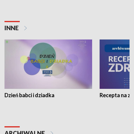
INNE
Dzień babci i dziadka
Recepta na z
ARCHIWALNE