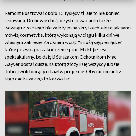
Remont kosztował około 15 tysięcy zł, ale to nie koniec
renowacji. Druhowie chcą przystosować auto także
wewnątrz, szczególnie zależy im na skrytkach, ale to jak sami
mówią kosmetyka, którą wykonają w ciągu kilku dni we
własnym zakresie. Za oknem wciąż "mrożą się pieniądze"
które pozwolą na zakończenie prac. Efekt już jest
spektakularny, bo dzięki Strażakom Ochotnikom Mac
Gayver dostał duszę, na którą złożyli się wszyscy ludzie
dobrej woli biorący udział w projekcie. Oby nie musieli z
tego cacka za często korzystać.