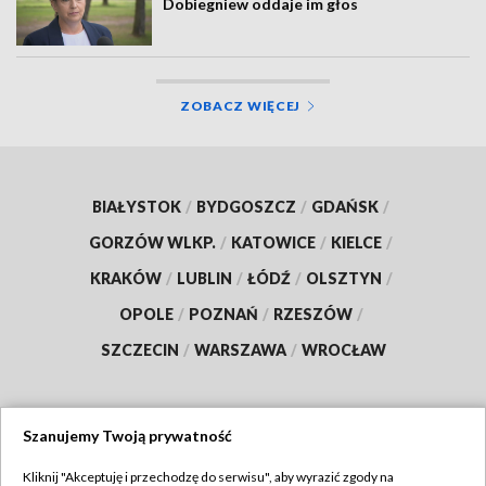
Dobiegniew oddaje im głos
ZOBACZ WIĘCEJ
BIAŁYSTOK
/
BYDGOSZCZ
/
GDAŃSK
/
GORZÓW WLKP.
/
KATOWICE
/
KIELCE
/
KRAKÓW
/
LUBLIN
/
ŁÓDŹ
/
OLSZTYN
/
OPOLE
/
POZNAŃ
/
RZESZÓW
/
SZCZECIN
/
WARSZAWA
/
WROCŁAW
Szanujemy Twoją prywatność
Dołącz do nas:
Kliknij "Akceptuję i przechodzę do serwisu", aby wyrazić zgody na