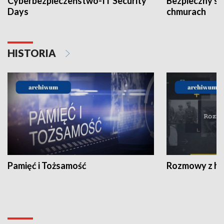
Cyberbezpieczeństwo-IT Security
Bezpieczny s
Days
chmurach
HISTORIA
Pamięć i Tożsamość
Rozmowy z his