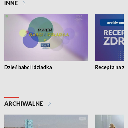
INNE
Dzień babci i dziadka
Recepta na z
ARCHIWALNE