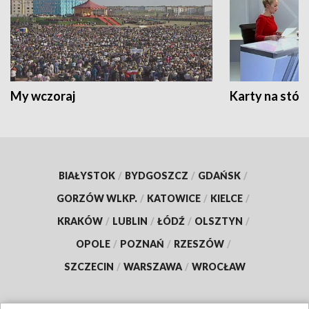
My wczoraj
Karty na stół:
BIAŁYSTOK
/
BYDGOSZCZ
/
GDAŃSK
/
GORZÓW WLKP.
/
KATOWICE
/
KIELCE
/
KRAKÓW
/
LUBLIN
/
ŁÓDŹ
/
OLSZTYN
/
OPOLE
/
POZNAŃ
/
RZESZÓW
/
SZCZECIN
/
WARSZAWA
/
WROCŁAW