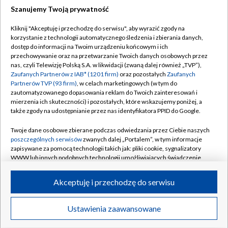
Szanujemy Twoją prywatność
Dołącz do nas:
Kliknij "Akceptuję i przechodzę do serwisu", aby wyrazić zgody na
korzystanie z technologii automatycznego śledzenia i zbierania danych,
TVP
dostęp do informacji na Twoim urządzeniu końcowym i ich
Abonament TVP
przechowywanie oraz na przetwarzanie Twoich danych osobowych przez
Regulamin TVP
nas, czyli Telewizję Polską S.A. w likwidacji (zwaną dalej również „TVP”),
Emisja w TVP
Polityka prywatności
Zaufanych Partnerów z IAB* (1201 firm)
oraz pozostałych
Zaufanych
Partnerów TVP (93 firm)
, w celach marketingowych (w tym do
Centrum informacji TVP
Moje zgody
zautomatyzowanego dopasowania reklam do Twoich zainteresowań i
mierzenia ich skuteczności) i pozostałych, które wskazujemy poniżej, a
Naziemna Telewizja Cyfrowa
Pomoc
także zgody na udostępnianie przez nas identyfikatora PPID do Google.
Sklep TVP
Biuro reklamy
Twoje dane osobowe zbierane podczas odwiedzania przez Ciebie naszych
Rada Programowa
Kontakt
poszczególnych serwisów
zwanych dalej „Portalem”, w tym informacje
zapisywane za pomocą technologii takich jak: pliki cookie, sygnalizatory
System NOS
WWW lub innych podobnych technologii umożliwiających świadczenie
dopasowanych i bezpiecznych usług, personalizację treści oraz reklam,
Informacje o nadawcy
Kanały
udostępnianie funkcji mediów społecznościowych oraz analizowanie
Akceptuję i przechodzę do serwisu
ruchu w Internecie.
Program dla prasy
©2026 Telewizja Polska S.A. w likwidacji
Biuro Reklamy
Twoje dane osobowe zbierane podczas odwiedzania przez Ciebie
Ustawienia zaawansowane
poszczególnych serwisów
na Portalu, takie jak adresy IP, identyfikatory
Ogłoszenie przetargowe
Twoich urządzeń końcowych i identyfikatory plików cookie, informacje o