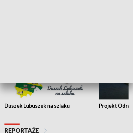
Kalejdoskop
Sołtys na med
WYPOCZYNEK I REKREACJA
Duszek Lubuszek na szlaku
Projekt Odra
REPORTAŻE