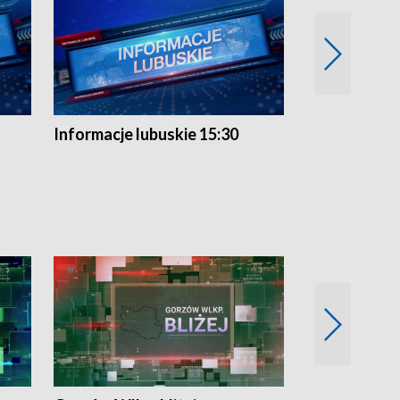
Informacje lubuskie 15:30
Przegląd ty