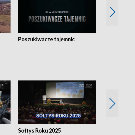
Poszukiwacze tajemnic
Kostrzyn na 
h
Sołtys Roku 2025
20 lat minęł