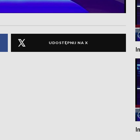
UDOSTĘPNIJ NA X
I
I