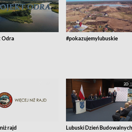
t Odra
#pokazujemylubuskie
niż rajd
Lubuski Dzień Budowalnyc