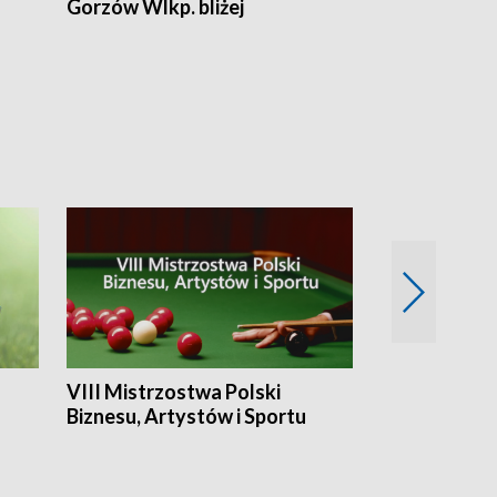
Gorzów Wlkp. bliżej
Lubuskie bliż
VIII Mistrzostwa Polski
Cztery kwar
Biznesu, Artystów i Sportu