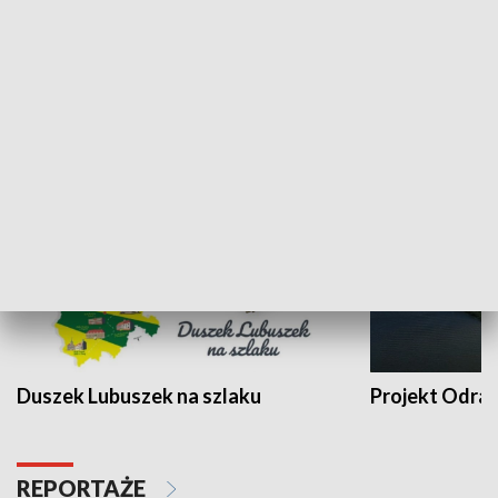
Kalejdoskop
Sołtys na med
WYPOCZYNEK I REKREACJA
Duszek Lubuszek na szlaku
Projekt Odra
REPORTAŻE