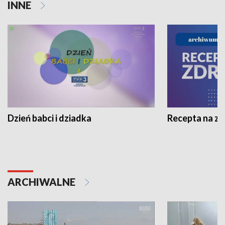
INNE
Dzień babci i dziadka
Recepta na z
ARCHIWALNE