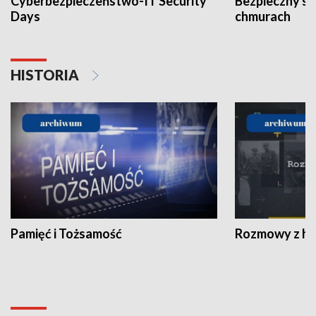
Cyberbezpieczeństwo-IT Security
Bezpieczny s
Days
chmurach
HISTORIA
Pamięć i Tożsamość
Rozmowy z his