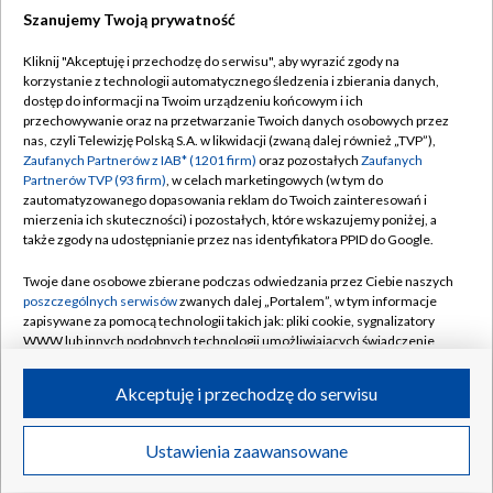
Szanujemy Twoją prywatność
Dołącz do nas:
Kliknij "Akceptuję i przechodzę do serwisu", aby wyrazić zgody na
korzystanie z technologii automatycznego śledzenia i zbierania danych,
TVP
dostęp do informacji na Twoim urządzeniu końcowym i ich
Abonament TVP
przechowywanie oraz na przetwarzanie Twoich danych osobowych przez
Regulamin TVP
nas, czyli Telewizję Polską S.A. w likwidacji (zwaną dalej również „TVP”),
Emisja w TVP
Polityka prywatności
Zaufanych Partnerów z IAB* (1201 firm)
oraz pozostałych
Zaufanych
Partnerów TVP (93 firm)
, w celach marketingowych (w tym do
Centrum informacji TVP
Moje zgody
zautomatyzowanego dopasowania reklam do Twoich zainteresowań i
mierzenia ich skuteczności) i pozostałych, które wskazujemy poniżej, a
Naziemna Telewizja Cyfrowa
Pomoc
także zgody na udostępnianie przez nas identyfikatora PPID do Google.
Sklep TVP
Biuro reklamy
Twoje dane osobowe zbierane podczas odwiedzania przez Ciebie naszych
Rada Programowa
Kontakt
poszczególnych serwisów
zwanych dalej „Portalem”, w tym informacje
zapisywane za pomocą technologii takich jak: pliki cookie, sygnalizatory
System NOS
WWW lub innych podobnych technologii umożliwiających świadczenie
dopasowanych i bezpiecznych usług, personalizację treści oraz reklam,
Informacje o nadawcy
Kanały
udostępnianie funkcji mediów społecznościowych oraz analizowanie
Akceptuję i przechodzę do serwisu
ruchu w Internecie.
Program dla prasy
©2026 Telewizja Polska S.A. w likwidacji
Biuro Reklamy
Twoje dane osobowe zbierane podczas odwiedzania przez Ciebie
Ustawienia zaawansowane
poszczególnych serwisów
na Portalu, takie jak adresy IP, identyfikatory
Ogłoszenie przetargowe
Twoich urządzeń końcowych i identyfikatory plików cookie, informacje o