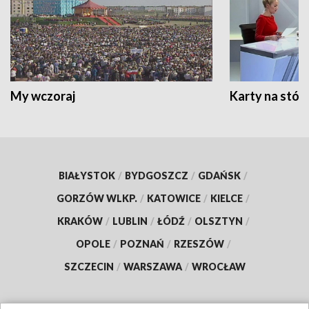
My wczoraj
Karty na stół:
BIAŁYSTOK
/
BYDGOSZCZ
/
GDAŃSK
/
GORZÓW WLKP.
/
KATOWICE
/
KIELCE
/
KRAKÓW
/
LUBLIN
/
ŁÓDŹ
/
OLSZTYN
/
OPOLE
/
POZNAŃ
/
RZESZÓW
/
SZCZECIN
/
WARSZAWA
/
WROCŁAW