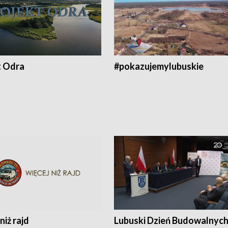
t Odra
#pokazujemylubuskie
niż rajd
Lubuski Dzień Budowalnyc