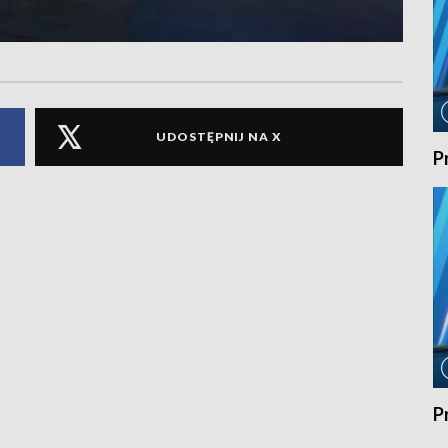
UDOSTĘPNIJ NA X
P
P