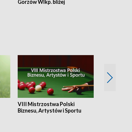
Gorzów Wlkp. bliżej
Lubuskie bliż
VIII Mistrzostwa Polski
Cztery kwar
Biznesu, Artystów i Sportu