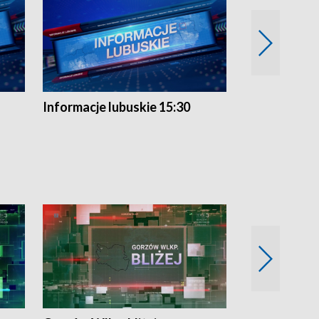
Informacje lubuskie 15:30
Przegląd ty