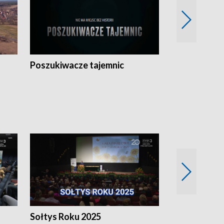
Poszukiwacze tajemnic
Kostrzyn na 
h
Sołtys Roku 2025
20 lat minęł