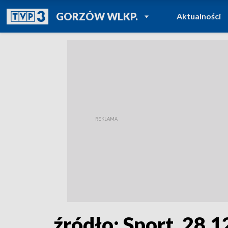
POWRÓT DO
GORZÓW WLKP.
Aktualności
TVP REGIONY
źródło: Sport, 28.