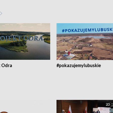
t Odra
#pokazujemylubuskie