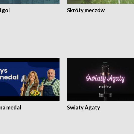
 gol
Skróty meczów
 na medal
Światy Agaty