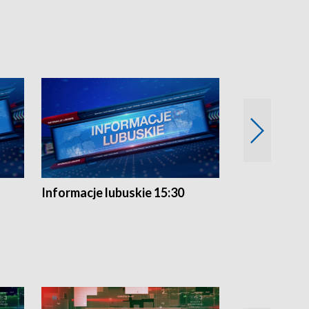
Informacje lubuskie 15:30
Przegląd ty