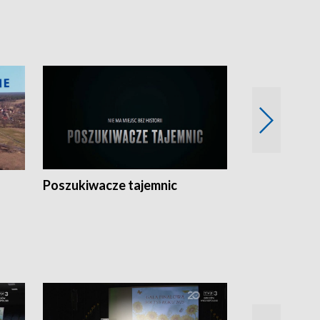
Poszukiwacze tajemnic
Kostrzyn na 