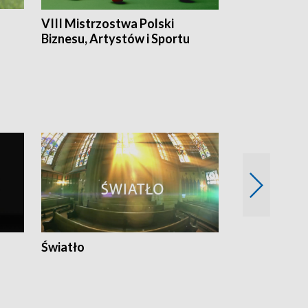
VIII Mistrzostwa Polski
Cztery kwar
Biznesu, Artystów i Sportu
Światło
Nowy adres