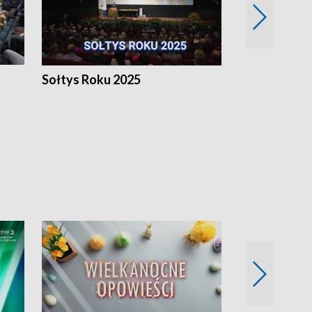
h
Sołtys Roku 2025
20 lat minęł
Wlkp.