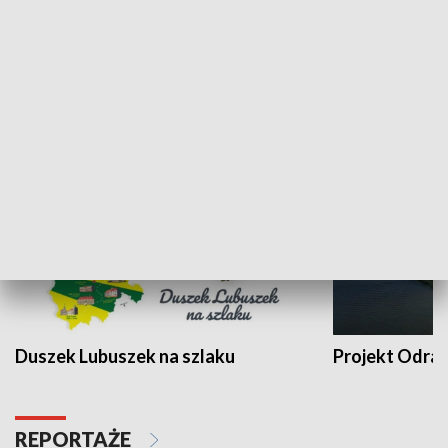
Kalejdoskop
Sołtys na med
WYPOCZYNEK I REKREACJA
Duszek Lubuszek na szlaku
Projekt Odra
REPORTAŻE