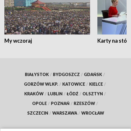
My wczoraj
Karty na stół:
BIAŁYSTOK
/
BYDGOSZCZ
/
GDAŃSK
/
GORZÓW WLKP.
/
KATOWICE
/
KIELCE
/
KRAKÓW
/
LUBLIN
/
ŁÓDŹ
/
OLSZTYN
/
OPOLE
/
POZNAŃ
/
RZESZÓW
/
SZCZECIN
/
WARSZAWA
/
WROCŁAW