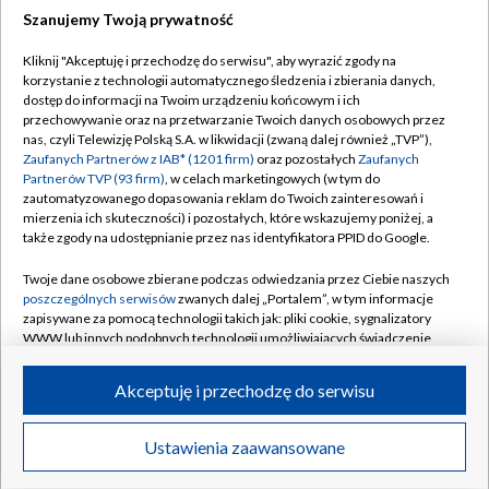
Szanujemy Twoją prywatność
Dołącz do nas:
Kliknij "Akceptuję i przechodzę do serwisu", aby wyrazić zgody na
korzystanie z technologii automatycznego śledzenia i zbierania danych,
TVP
dostęp do informacji na Twoim urządzeniu końcowym i ich
Abonament TVP
przechowywanie oraz na przetwarzanie Twoich danych osobowych przez
Regulamin TVP
nas, czyli Telewizję Polską S.A. w likwidacji (zwaną dalej również „TVP”),
Emisja w TVP
Polityka prywatności
Zaufanych Partnerów z IAB* (1201 firm)
oraz pozostałych
Zaufanych
Partnerów TVP (93 firm)
, w celach marketingowych (w tym do
Centrum informacji TVP
Moje zgody
zautomatyzowanego dopasowania reklam do Twoich zainteresowań i
mierzenia ich skuteczności) i pozostałych, które wskazujemy poniżej, a
Naziemna Telewizja Cyfrowa
Pomoc
także zgody na udostępnianie przez nas identyfikatora PPID do Google.
Sklep TVP
Biuro reklamy
Twoje dane osobowe zbierane podczas odwiedzania przez Ciebie naszych
Rada Programowa
Kontakt
poszczególnych serwisów
zwanych dalej „Portalem”, w tym informacje
zapisywane za pomocą technologii takich jak: pliki cookie, sygnalizatory
System NOS
WWW lub innych podobnych technologii umożliwiających świadczenie
dopasowanych i bezpiecznych usług, personalizację treści oraz reklam,
Informacje o nadawcy
Kanały
udostępnianie funkcji mediów społecznościowych oraz analizowanie
Akceptuję i przechodzę do serwisu
ruchu w Internecie.
Program dla prasy
©2026 Telewizja Polska S.A. w likwidacji
Biuro Reklamy
Twoje dane osobowe zbierane podczas odwiedzania przez Ciebie
Ustawienia zaawansowane
poszczególnych serwisów
na Portalu, takie jak adresy IP, identyfikatory
Ogłoszenie przetargowe
Twoich urządzeń końcowych i identyfikatory plików cookie, informacje o