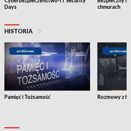
Cyberbezpieczeństwo-IT Security
Bezpieczny s
Days
chmurach
HISTORIA
Pamięć i Tożsamość
Rozmowy z his