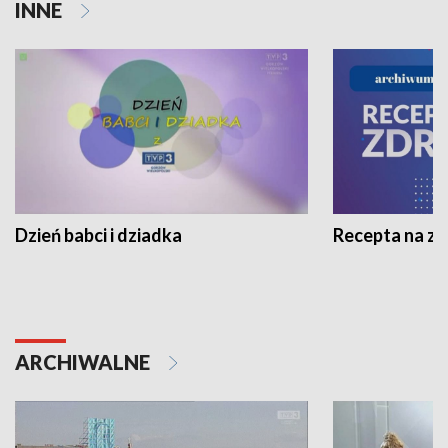
INNE
Dzień babci i dziadka
Recepta na z
ARCHIWALNE