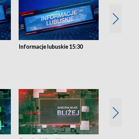
Informacje lubuskie 15:30
Przegląd ty