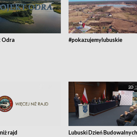
t Odra
#pokazujemylubuskie
niż rajd
Lubuski Dzień Budowalnyc