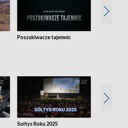
Poszukiwacze tajemnic
Kostrzyn na 
h
Sołtys Roku 2025
20 lat minęł