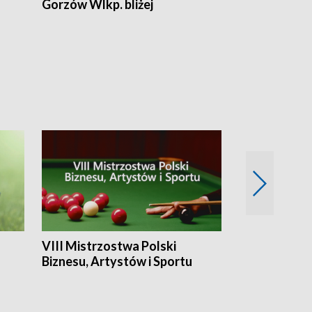
Gorzów Wlkp. bliżej
Lubuskie bliż
VIII Mistrzostwa Polski
Cztery kwar
Biznesu, Artystów i Sportu