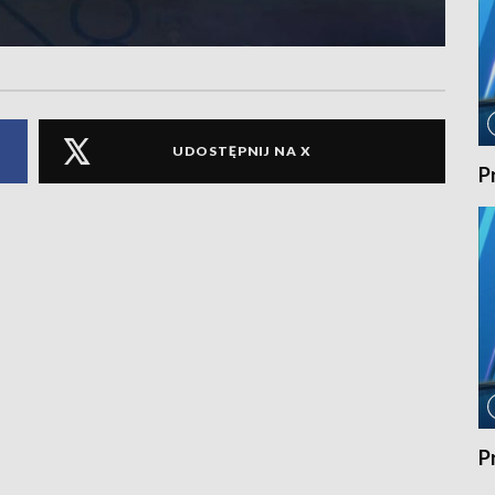
UDOSTĘPNIJ NA X
P
P