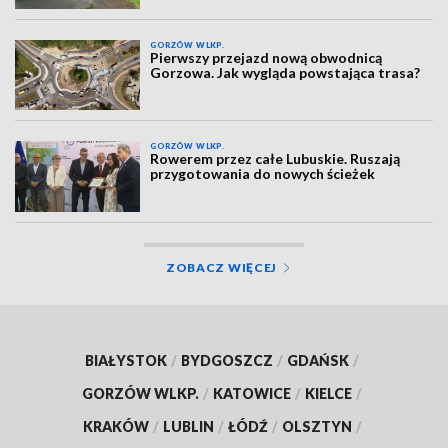
GORZÓW WLKP.
Pierwszy przejazd nową obwodnicą
Gorzowa. Jak wygląda powstająca trasa?
GORZÓW WLKP.
Rowerem przez całe Lubuskie. Ruszają
przygotowania do nowych ścieżek
ZOBACZ WIĘCEJ
BIAŁYSTOK
/
BYDGOSZCZ
/
GDAŃSK
/
GORZÓW WLKP.
/
KATOWICE
/
KIELCE
/
KRAKÓW
/
LUBLIN
/
ŁÓDŹ
/
OLSZTYN
/