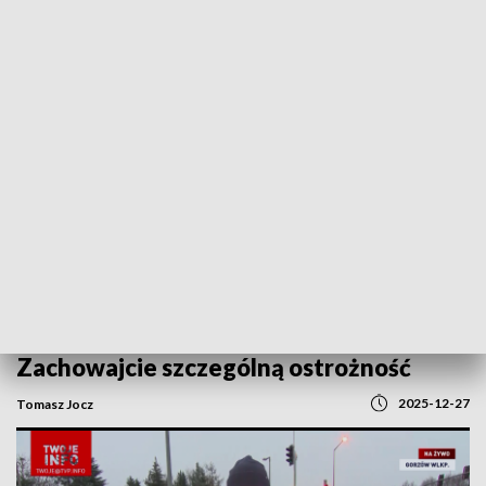
POWRÓT DO
GORZÓW WLKP.
TVP REGIONY
Gołoledź sparaliżowała drogi i chodniki.
Zachowajcie szczególną ostrożność
2025-12-27
Tomasz Jocz