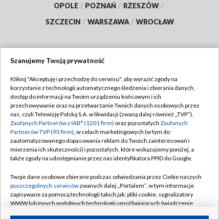
OPOLE
/
POZNAŃ
/
RZESZÓW
/
SZCZECIN
/
WARSZAWA
/
WROCŁAW
Szanujemy Twoją prywatność
Dołącz do nas:
Kliknij "Akceptuję i przechodzę do serwisu", aby wyrazić zgody na
korzystanie z technologii automatycznego śledzenia i zbierania danych,
TVP
dostęp do informacji na Twoim urządzeniu końcowym i ich
Abonament TVP
przechowywanie oraz na przetwarzanie Twoich danych osobowych przez
Regulamin TVP
nas, czyli Telewizję Polską S.A. w likwidacji (zwaną dalej również „TVP”),
Emisja w TVP
Polityka prywatności
Zaufanych Partnerów z IAB* (1201 firm)
oraz pozostałych
Zaufanych
Partnerów TVP (93 firm)
, w celach marketingowych (w tym do
Centrum informacji TVP
Moje zgody
zautomatyzowanego dopasowania reklam do Twoich zainteresowań i
mierzenia ich skuteczności) i pozostałych, które wskazujemy poniżej, a
Naziemna Telewizja Cyfrowa
Pomoc
także zgody na udostępnianie przez nas identyfikatora PPID do Google.
Sklep TVP
Biuro reklamy
Twoje dane osobowe zbierane podczas odwiedzania przez Ciebie naszych
Rada Programowa
Kontakt
poszczególnych serwisów
zwanych dalej „Portalem”, w tym informacje
zapisywane za pomocą technologii takich jak: pliki cookie, sygnalizatory
System NOS
WWW lub innych podobnych technologii umożliwiających świadczenie
dopasowanych i bezpiecznych usług, personalizację treści oraz reklam,
Informacje o nadawcy
Kanały