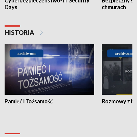
Cyberbezpieczeństwo-IT Security
Bezpieczny s
Days
chmurach
HISTORIA
Pamięć i Tożsamość
Rozmowy z his