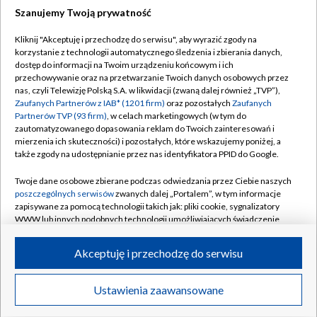
Szanujemy Twoją prywatność
Dołącz do nas:
Kliknij "Akceptuję i przechodzę do serwisu", aby wyrazić zgody na
korzystanie z technologii automatycznego śledzenia i zbierania danych,
TVP
dostęp do informacji na Twoim urządzeniu końcowym i ich
Abonament TVP
przechowywanie oraz na przetwarzanie Twoich danych osobowych przez
Regulamin TVP
nas, czyli Telewizję Polską S.A. w likwidacji (zwaną dalej również „TVP”),
Emisja w TVP
Polityka prywatności
Zaufanych Partnerów z IAB* (1201 firm)
oraz pozostałych
Zaufanych
Partnerów TVP (93 firm)
, w celach marketingowych (w tym do
Centrum informacji TVP
Moje zgody
zautomatyzowanego dopasowania reklam do Twoich zainteresowań i
mierzenia ich skuteczności) i pozostałych, które wskazujemy poniżej, a
Naziemna Telewizja Cyfrowa
Pomoc
także zgody na udostępnianie przez nas identyfikatora PPID do Google.
Sklep TVP
Biuro reklamy
Twoje dane osobowe zbierane podczas odwiedzania przez Ciebie naszych
Rada Programowa
Kontakt
poszczególnych serwisów
zwanych dalej „Portalem”, w tym informacje
zapisywane za pomocą technologii takich jak: pliki cookie, sygnalizatory
System NOS
WWW lub innych podobnych technologii umożliwiających świadczenie
dopasowanych i bezpiecznych usług, personalizację treści oraz reklam,
Informacje o nadawcy
Kanały
udostępnianie funkcji mediów społecznościowych oraz analizowanie
Akceptuję i przechodzę do serwisu
ruchu w Internecie.
Program dla prasy
©2026 Telewizja Polska S.A. w likwidacji
Biuro Reklamy
Twoje dane osobowe zbierane podczas odwiedzania przez Ciebie
Ustawienia zaawansowane
poszczególnych serwisów
na Portalu, takie jak adresy IP, identyfikatory
Ogłoszenie przetargowe
Twoich urządzeń końcowych i identyfikatory plików cookie, informacje o