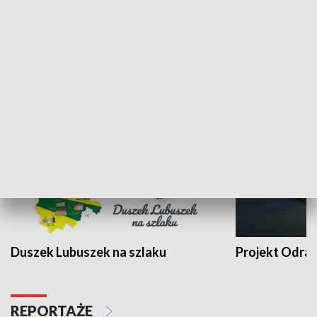
Kalejdoskop
Sołtys na med
WYPOCZYNEK I REKREACJA
Duszek Lubuszek na szlaku
Projekt Odra
REPORTAŻE