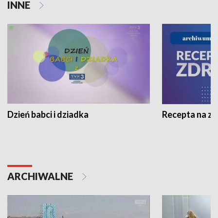
INNE
Dzień babci i dziadka
Recepta na z
ARCHIWALNE