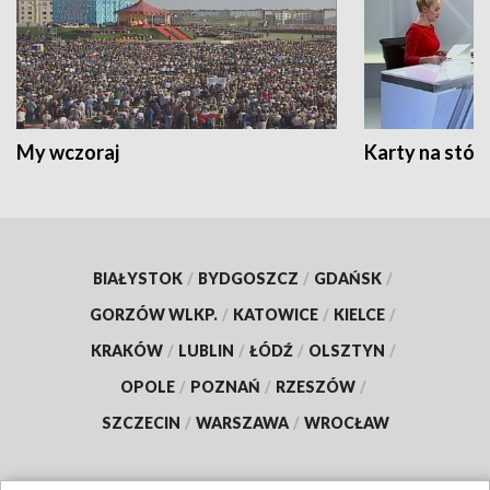
My wczoraj
Karty na stół:
BIAŁYSTOK
/
BYDGOSZCZ
/
GDAŃSK
/
GORZÓW WLKP.
/
KATOWICE
/
KIELCE
/
KRAKÓW
/
LUBLIN
/
ŁÓDŹ
/
OLSZTYN
/
OPOLE
/
POZNAŃ
/
RZESZÓW
/
SZCZECIN
/
WARSZAWA
/
WROCŁAW