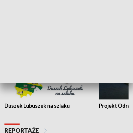
Kalejdoskop
Sołtys na med
WYPOCZYNEK I REKREACJA
Duszek Lubuszek na szlaku
Projekt Odra
REPORTAŻE