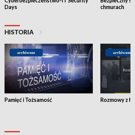
Cyberbezpieczeństwo-IT Security
Bezpieczny s
Days
chmurach
HISTORIA
Pamięć i Tożsamość
Rozmowy z his