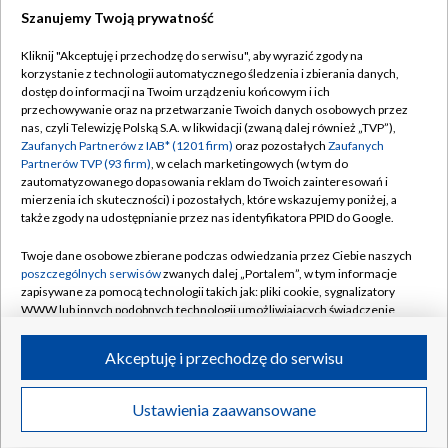
Szanujemy Twoją prywatność
Dołącz do nas:
Kliknij "Akceptuję i przechodzę do serwisu", aby wyrazić zgody na
korzystanie z technologii automatycznego śledzenia i zbierania danych,
TVP
dostęp do informacji na Twoim urządzeniu końcowym i ich
Abonament TVP
przechowywanie oraz na przetwarzanie Twoich danych osobowych przez
Regulamin TVP
nas, czyli Telewizję Polską S.A. w likwidacji (zwaną dalej również „TVP”),
Emisja w TVP
Polityka prywatności
Zaufanych Partnerów z IAB* (1201 firm)
oraz pozostałych
Zaufanych
Partnerów TVP (93 firm)
, w celach marketingowych (w tym do
Centrum informacji TVP
Moje zgody
zautomatyzowanego dopasowania reklam do Twoich zainteresowań i
mierzenia ich skuteczności) i pozostałych, które wskazujemy poniżej, a
Naziemna Telewizja Cyfrowa
Pomoc
także zgody na udostępnianie przez nas identyfikatora PPID do Google.
Sklep TVP
Biuro reklamy
Twoje dane osobowe zbierane podczas odwiedzania przez Ciebie naszych
Rada Programowa
Kontakt
poszczególnych serwisów
zwanych dalej „Portalem”, w tym informacje
zapisywane za pomocą technologii takich jak: pliki cookie, sygnalizatory
System NOS
WWW lub innych podobnych technologii umożliwiających świadczenie
dopasowanych i bezpiecznych usług, personalizację treści oraz reklam,
Informacje o nadawcy
Kanały
udostępnianie funkcji mediów społecznościowych oraz analizowanie
Akceptuję i przechodzę do serwisu
ruchu w Internecie.
Program dla prasy
©2026 Telewizja Polska S.A. w likwidacji
Biuro Reklamy
Twoje dane osobowe zbierane podczas odwiedzania przez Ciebie
Ustawienia zaawansowane
poszczególnych serwisów
na Portalu, takie jak adresy IP, identyfikatory
Ogłoszenie przetargowe
Twoich urządzeń końcowych i identyfikatory plików cookie, informacje o