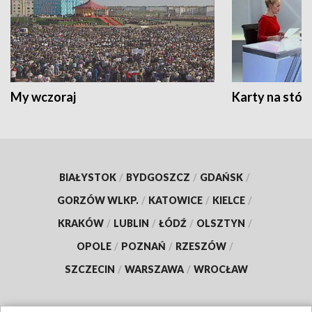
My wczoraj
Karty na stół:
BIAŁYSTOK
/
BYDGOSZCZ
/
GDAŃSK
/
GORZÓW WLKP.
/
KATOWICE
/
KIELCE
/
KRAKÓW
/
LUBLIN
/
ŁÓDŹ
/
OLSZTYN
/
OPOLE
/
POZNAŃ
/
RZESZÓW
/
SZCZECIN
/
WARSZAWA
/
WROCŁAW