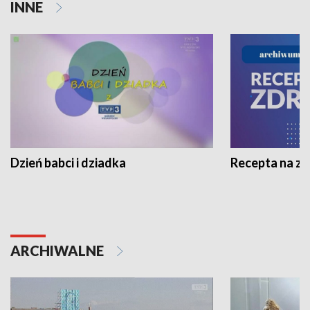
INNE
Dzień babci i dziadka
Recepta na z
ARCHIWALNE