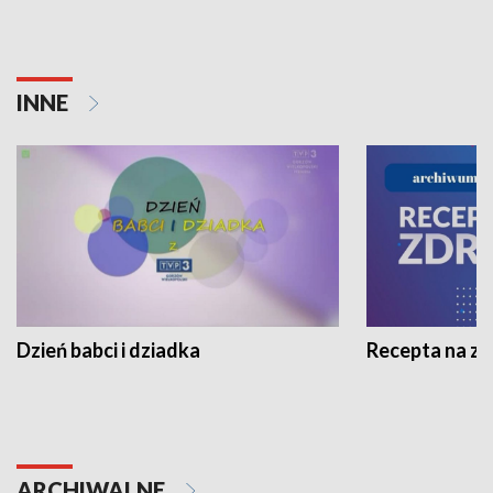
INNE
Dzień babci i dziadka
Recepta na z
ARCHIWALNE