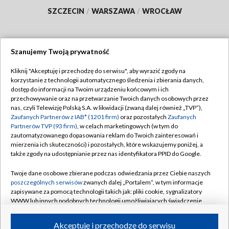
SZCZECIN
/
WARSZAWA
/
WROCŁAW
Szanujemy Twoją prywatność
Dołącz do nas:
Kliknij "Akceptuję i przechodzę do serwisu", aby wyrazić zgody na
korzystanie z technologii automatycznego śledzenia i zbierania danych,
TVP
dostęp do informacji na Twoim urządzeniu końcowym i ich
Abonament TVP
przechowywanie oraz na przetwarzanie Twoich danych osobowych przez
Regulamin TVP
nas, czyli Telewizję Polską S.A. w likwidacji (zwaną dalej również „TVP”),
Emisja w TVP
Polityka prywatności
Zaufanych Partnerów z IAB* (1201 firm)
oraz pozostałych
Zaufanych
Partnerów TVP (93 firm)
, w celach marketingowych (w tym do
Centrum informacji TVP
Moje zgody
zautomatyzowanego dopasowania reklam do Twoich zainteresowań i
mierzenia ich skuteczności) i pozostałych, które wskazujemy poniżej, a
Naziemna Telewizja Cyfrowa
Pomoc
także zgody na udostępnianie przez nas identyfikatora PPID do Google.
Sklep TVP
Biuro reklamy
Twoje dane osobowe zbierane podczas odwiedzania przez Ciebie naszych
Rada Programowa
Kontakt
poszczególnych serwisów
zwanych dalej „Portalem”, w tym informacje
zapisywane za pomocą technologii takich jak: pliki cookie, sygnalizatory
System NOS
WWW lub innych podobnych technologii umożliwiających świadczenie
dopasowanych i bezpiecznych usług, personalizację treści oraz reklam,
Informacje o nadawcy
Kanały
udostępnianie funkcji mediów społecznościowych oraz analizowanie
Akceptuję i przechodzę do serwisu
ruchu w Internecie.