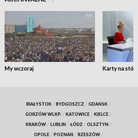
My wczoraj
Karty na stół:
BIAŁYSTOK
/
BYDGOSZCZ
/
GDAŃSK
/
GORZÓW WLKP.
/
KATOWICE
/
KIELCE
/
KRAKÓW
/
LUBLIN
/
ŁÓDŹ
/
OLSZTYN
/
OPOLE
/
POZNAŃ
/
RZESZÓW
/