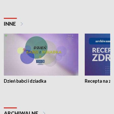
INNE
Dzień babci i dziadka
Recepta na z
ARCHIWALNE