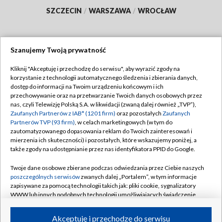
SZCZECIN
/
WARSZAWA
/
WROCŁAW
Szanujemy Twoją prywatność
Dołącz do nas:
Kliknij "Akceptuję i przechodzę do serwisu", aby wyrazić zgody na
korzystanie z technologii automatycznego śledzenia i zbierania danych,
TVP
dostęp do informacji na Twoim urządzeniu końcowym i ich
Abonament TVP
przechowywanie oraz na przetwarzanie Twoich danych osobowych przez
Regulamin TVP
nas, czyli Telewizję Polską S.A. w likwidacji (zwaną dalej również „TVP”),
Emisja w TVP
Polityka prywatności
Zaufanych Partnerów z IAB* (1201 firm)
oraz pozostałych
Zaufanych
Partnerów TVP (93 firm)
, w celach marketingowych (w tym do
Centrum informacji TVP
Moje zgody
zautomatyzowanego dopasowania reklam do Twoich zainteresowań i
mierzenia ich skuteczności) i pozostałych, które wskazujemy poniżej, a
Naziemna Telewizja Cyfrowa
Pomoc
także zgody na udostępnianie przez nas identyfikatora PPID do Google.
Sklep TVP
Biuro reklamy
Twoje dane osobowe zbierane podczas odwiedzania przez Ciebie naszych
Rada Programowa
Kontakt
poszczególnych serwisów
zwanych dalej „Portalem”, w tym informacje
zapisywane za pomocą technologii takich jak: pliki cookie, sygnalizatory
System NOS
WWW lub innych podobnych technologii umożliwiających świadczenie
dopasowanych i bezpiecznych usług, personalizację treści oraz reklam,
Informacje o nadawcy
Kanały
udostępnianie funkcji mediów społecznościowych oraz analizowanie
Akceptuję i przechodzę do serwisu
ruchu w Internecie.