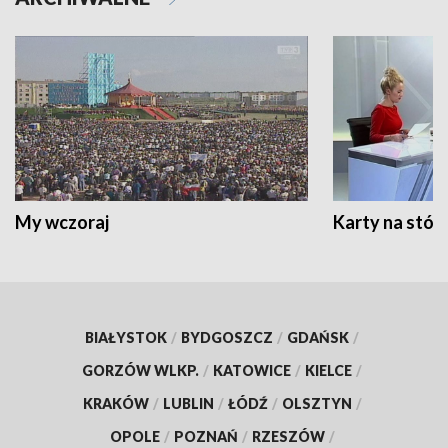
My wczoraj
Karty na stół:
BIAŁYSTOK
/
BYDGOSZCZ
/
GDAŃSK
/
GORZÓW WLKP.
/
KATOWICE
/
KIELCE
/
KRAKÓW
/
LUBLIN
/
ŁÓDŹ
/
OLSZTYN
/
OPOLE
/
POZNAŃ
/
RZESZÓW
/