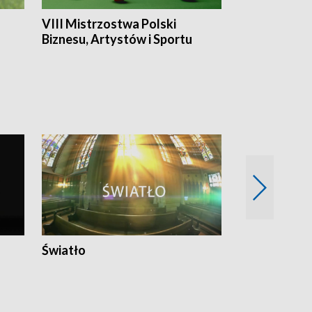
VIII Mistrzostwa Polski
Cztery kwar
Biznesu, Artystów i Sportu
Światło
Nowy adres