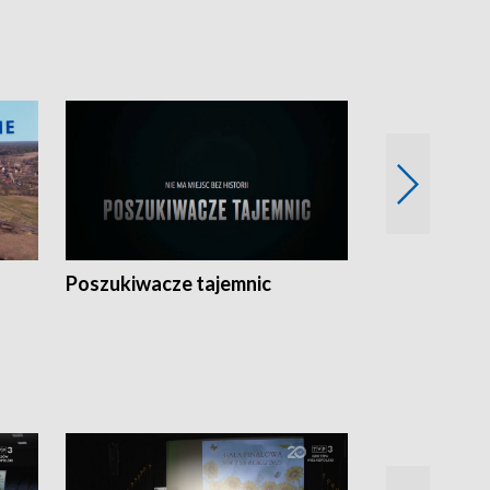
Poszukiwacze tajemnic
Kostrzyn na 