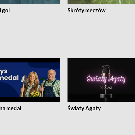
 gol
Skróty meczów
 na medal
Światy Agaty