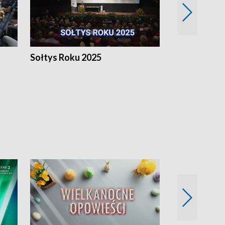
h
Sołtys Roku 2025
20 lat minęł
Wlkp.