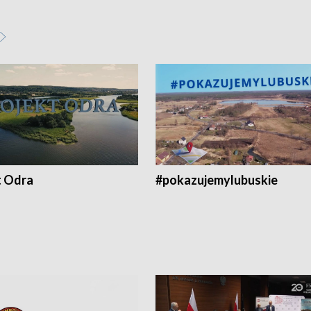
t Odra
#pokazujemylubuskie