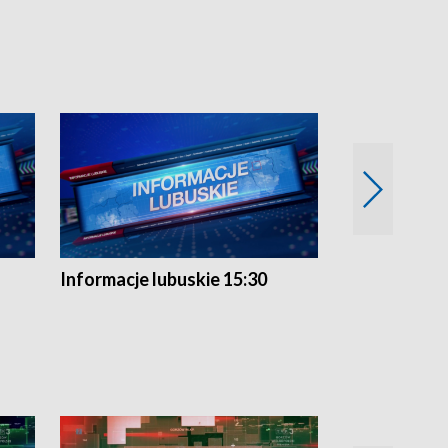
Informacje lubuskie 15:30
Przegląd ty