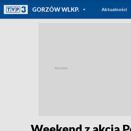
POWRÓT DO
GORZÓW WLKP.
Aktualności
TVP REGIONY
Weekend z akcją P