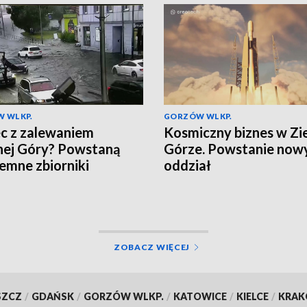
 WLKP.
GORZÓW WLKP.
c z zalewaniem
Kosmiczny biznes w Zi
nej Góry? Powstaną
Górze. Powstanie now
emne zbiorniki
oddział
ZOBACZ WIĘCEJ
SZCZ
/
GDAŃSK
/
GORZÓW WLKP.
/
KATOWICE
/
KIELCE
/
KRA