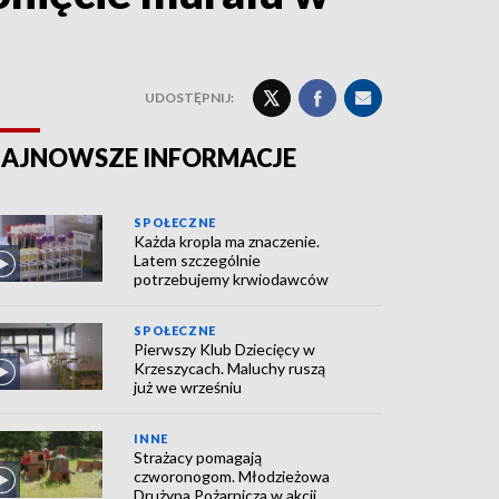
UDOSTĘPNIJ:
AJNOWSZE INFORMACJE
SPOŁECZNE
Każda kropla ma znaczenie.
Latem szczególnie
potrzebujemy krwiodawców
SPOŁECZNE
Pierwszy Klub Dziecięcy w
Krzeszycach. Maluchy ruszą
już we wrześniu
INNE
Strażacy pomagają
czworonogom. Młodzieżowa
Drużyna Pożarnicza w akcji