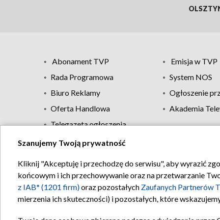
OLSZTY
Abonament TVP
Emisja w TVP
Rada Programowa
System NOS
Biuro Reklamy
Ogłoszenie pr
Oferta Handlowa
Akademia Tele
Telegazeta ogłoszenia
Szanujemy Twoją prywatność
Regulamin TVP
Kliknij "Akceptuję i przechodzę do serwisu", aby wyrazić zg
końcowym i ich przechowywanie oraz na przetwarzanie Twoich
z IAB* (1201 firm)
oraz pozostałych
Zaufanych Partnerów T
mierzenia ich skuteczności) i pozostałych, które wskazujemy