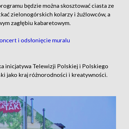
e programu będzie można skosztować ciasta ze
tkać zielonogórskich kolarzy i żużlowców, a
owym zagłębiu kabaretowym.
oncert i odsłonięcie muralu
 inicjatywa Telewizji Polskiej i Polskiego
ki jako kraj różnorodności i kreatywności.