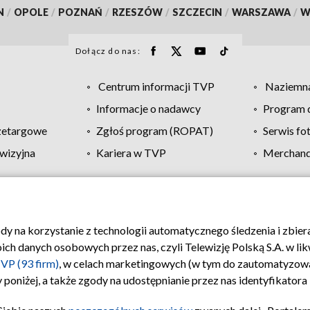
N
/
OPOLE
/
POZNAŃ
/
RZESZÓW
/
SZCZECIN
/
WARSZAWA
/
W
Dołącz do nas:
Centrum informacji TVP
Naziemna
Informacje o nadawcy
Program d
zetargowe
Zgłoś program (ROPAT)
Serwis fo
wizyjna
Kariera w TVP
Merchandi
Polityka prywatności
Moje zgody
Pomoc
Biuro re
ody na korzystanie z technologii automatycznego śledzenia i zbie
 danych osobowych przez nas, czyli Telewizję Polską S.A. w likw
VP (93 firm)
, w celach marketingowych (w tym do zautomatyzow
 poniżej, a także zgody na udostępnianie przez nas identyfikator