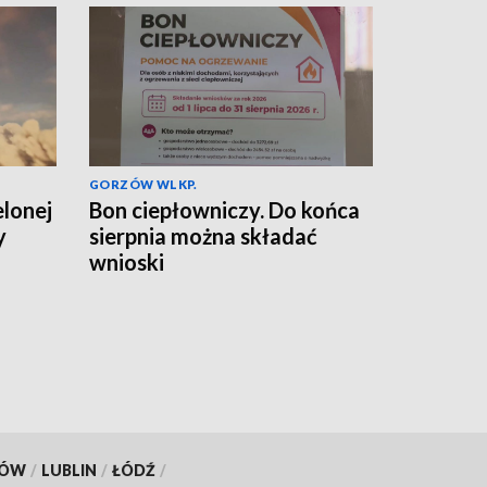
GORZÓW WLKP.
elonej
Bon ciepłowniczy. Do końca
y
sierpnia można składać
wnioski
KÓW
/
LUBLIN
/
ŁÓDŹ
/