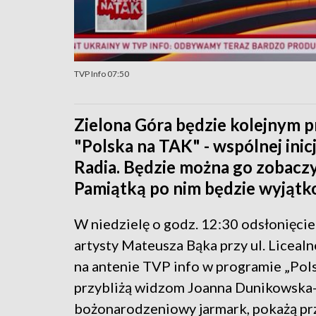
TVP Info 07:50
Zielona Góra będzie kolejnym p
"Polska na TAK" - wspólnej inicj
Radia. Będzie można go zobaczy
Pamiątką po nim będzie wyjątk
W niedzielę o godz. 12:30 odsłonięci
artysty Mateusza Bąka przy ul. Liceal
na antenie TVP info w programie „Pols
przybliżą widzom Joanna Dunikowska-
bożonarodzeniowy jarmark, pokażą przy