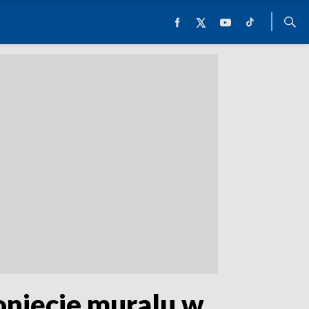
onięcie muralu w