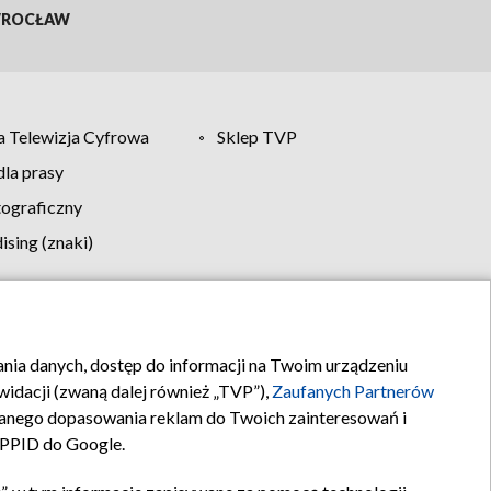
ROCŁAW
 Telewizja Cyfrowa
Sklep TVP
la prasy
tograficzny
sing (znaki)
klamy
Kontakt
rania danych, dostęp do informacji na Twoim urządzeniu
idacji (zwaną dalej również „TVP”),
Zaufanych Partnerów
anego dopasowania reklam do Twoich zainteresowań i
a PPID do Google.