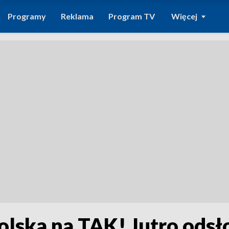
Programy
Reklama
Program TV
Więcej
olska na TAK! Jutro odsł