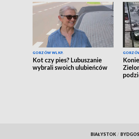
GORZÓW WLKP.
GORZÓW
Kot czy pies? Lubuszanie
Konie
wybrali swoich ulubieńców
Zielo
podzi
BIAŁYSTOK
/
BYDGO