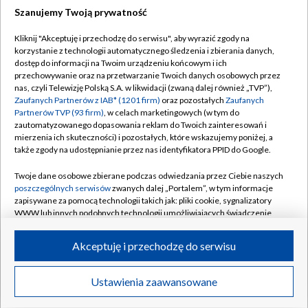
Szanujemy Twoją prywatność
Dołącz do nas:
Kliknij "Akceptuję i przechodzę do serwisu", aby wyrazić zgody na
korzystanie z technologii automatycznego śledzenia i zbierania danych,
TVP
dostęp do informacji na Twoim urządzeniu końcowym i ich
Abonament TVP
przechowywanie oraz na przetwarzanie Twoich danych osobowych przez
Regulamin TVP
nas, czyli Telewizję Polską S.A. w likwidacji (zwaną dalej również „TVP”),
Emisja w TVP
Polityka prywatności
Zaufanych Partnerów z IAB* (1201 firm)
oraz pozostałych
Zaufanych
Partnerów TVP (93 firm)
, w celach marketingowych (w tym do
Centrum informacji TVP
Moje zgody
zautomatyzowanego dopasowania reklam do Twoich zainteresowań i
mierzenia ich skuteczności) i pozostałych, które wskazujemy poniżej, a
Naziemna Telewizja Cyfrowa
Pomoc
także zgody na udostępnianie przez nas identyfikatora PPID do Google.
Sklep TVP
Biuro reklamy
Twoje dane osobowe zbierane podczas odwiedzania przez Ciebie naszych
Rada Programowa
Kontakt
poszczególnych serwisów
zwanych dalej „Portalem”, w tym informacje
zapisywane za pomocą technologii takich jak: pliki cookie, sygnalizatory
System NOS
WWW lub innych podobnych technologii umożliwiających świadczenie
dopasowanych i bezpiecznych usług, personalizację treści oraz reklam,
Informacje o nadawcy
Kanały
udostępnianie funkcji mediów społecznościowych oraz analizowanie
Akceptuję i przechodzę do serwisu
ruchu w Internecie.
Program dla prasy
©2026 Telewizja Polska S.A. w likwidacji
Biuro Reklamy
Twoje dane osobowe zbierane podczas odwiedzania przez Ciebie
Ustawienia zaawansowane
poszczególnych serwisów
na Portalu, takie jak adresy IP, identyfikatory
Ogłoszenie przetargowe
Twoich urządzeń końcowych i identyfikatory plików cookie, informacje o