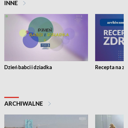
INNE
Dzień babci i dziadka
Recepta na z
ARCHIWALNE