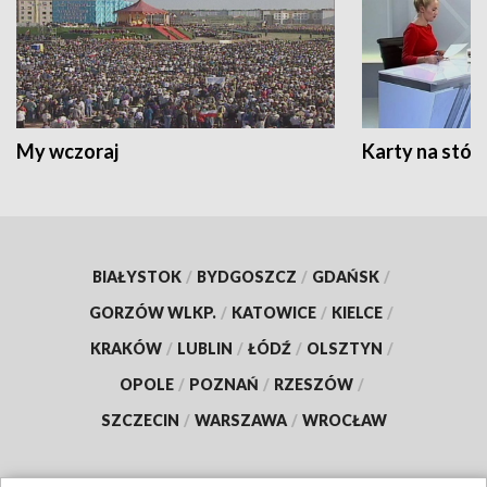
My wczoraj
Karty na stół:
BIAŁYSTOK
/
BYDGOSZCZ
/
GDAŃSK
/
GORZÓW WLKP.
/
KATOWICE
/
KIELCE
/
KRAKÓW
/
LUBLIN
/
ŁÓDŹ
/
OLSZTYN
/
OPOLE
/
POZNAŃ
/
RZESZÓW
/
SZCZECIN
/
WARSZAWA
/
WROCŁAW