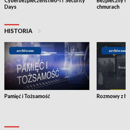
Cyberbezpieczeństwo-IT Security
Bezpieczny s
Days
chmurach
HISTORIA
Pamięć i Tożsamość
Rozmowy z his