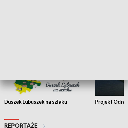
Kalejdoskop
Sołtys na med
WYPOCZYNEK I REKREACJA
Duszek Lubuszek na szlaku
Projekt Odra
REPORTAŻE