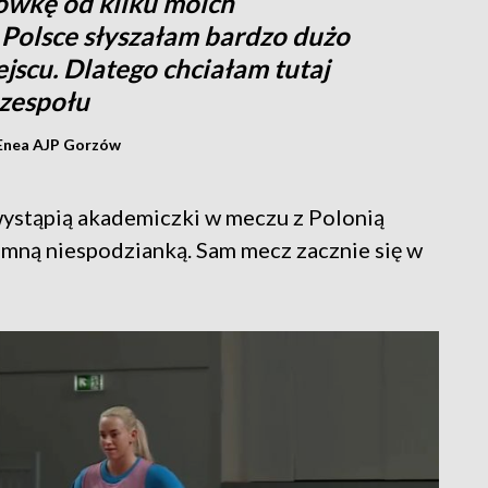
ówkę od kilku moich
 Polsce słyszałam bardzo dużo
jscu. Dlatego chciałam tutaj
 zespołu
Enea AJP Gorzów
wystąpią akademiczki w meczu z Polonią
mną niespodzianką. Sam mecz zacznie się w