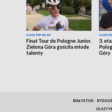
GORZÓW WLKP.
GORZÓW
Finał Tour de Pologne Junior.
3. et
Zielona Góra gościła młode
Polog
talenty
Góry
BIAŁYSTOK
/
BYDGO
OLSZTY