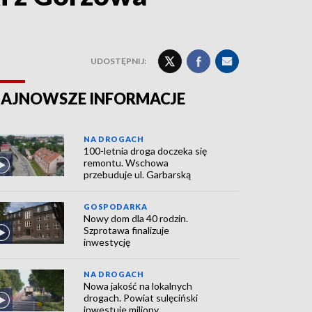
UDOSTĘPNIJ:
AJNOWSZE INFORMACJE
NA DROGACH
100-letnia droga doczeka się
remontu. Wschowa
przebuduje ul. Garbarską
GOSPODARKA
Nowy dom dla 40 rodzin.
Szprotawa finalizuje
inwestycję
NA DROGACH
Nowa jakość na lokalnych
drogach. Powiat sulęciński
inwestuje miliony