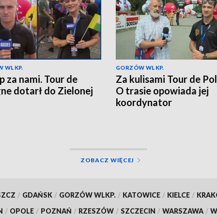
 WLKP.
GORZÓW WLKP.
ap za nami. Tour de
Za kulisami Tour de Po
ne dotarł do Zielonej
O trasie opowiada jej
koordynator
ZOBACZ WIĘCEJ
SZCZ
/
GDAŃSK
/
GORZÓW WLKP.
/
KATOWICE
/
KIELCE
/
KRA
N
/
OPOLE
/
POZNAŃ
/
RZESZÓW
/
SZCZECIN
/
WARSZAWA
/
W