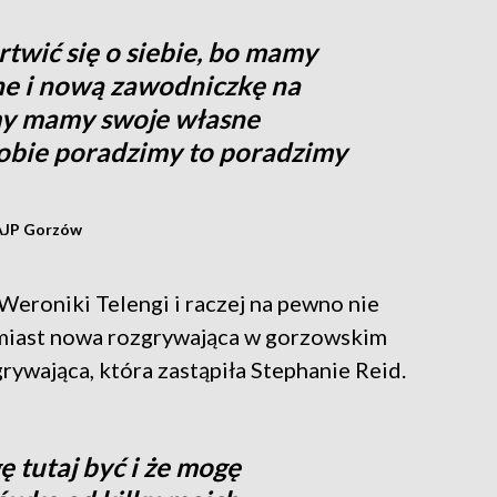
wić się o siebie, bo mamy
e i nową zawodniczkę na
 my mamy swoje własne
 sobie poradzimy to poradzimy
 AJP Gorzów
eroniki Telengi i raczej na pewno nie
omiast nowa rozgrywająca w gorzowskim
ywająca, która zastąpiła Stephanie Reid.
ę tutaj być i że mogę