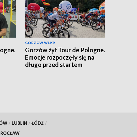
GORZÓW WLKP.
logne.
Gorzów żył Tour de Pologne.
Emocje rozpoczęły się na
długo przed startem
KÓW
/
LUBLIN
/
ŁÓDŹ
/
ROCŁAW