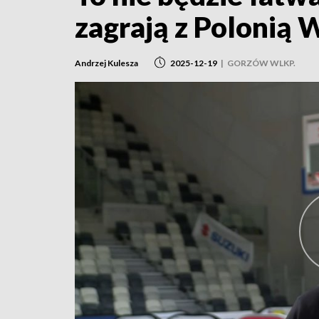
zagrają z Polonią
Andrzej Kulesza
2025-12-19
|
GORZÓW WLKP.