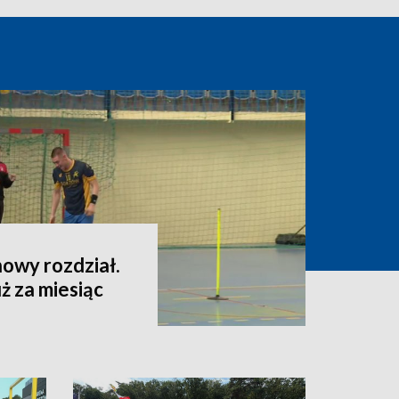
owy rozdział.
ż za miesiąc