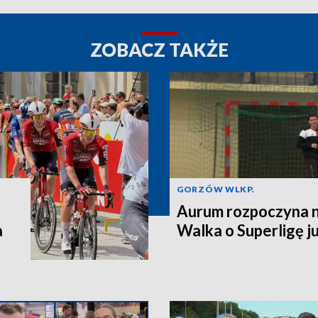
ZOBACZ TAKŻE
GORZÓW WLKP.
Aurum rozpoczyna n
a
Walka o Superligę ju