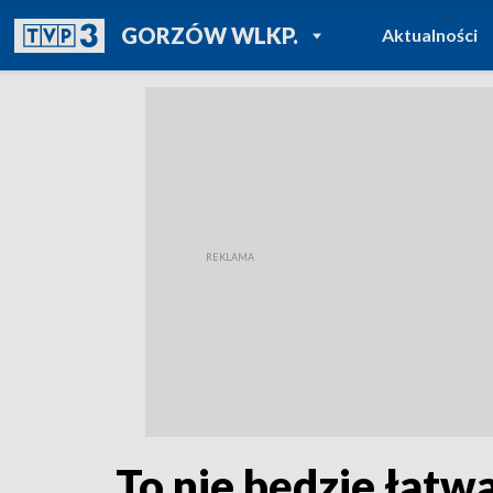
POWRÓT DO
GORZÓW WLKP.
Aktualności
TVP REGIONY
To nie będzie łat