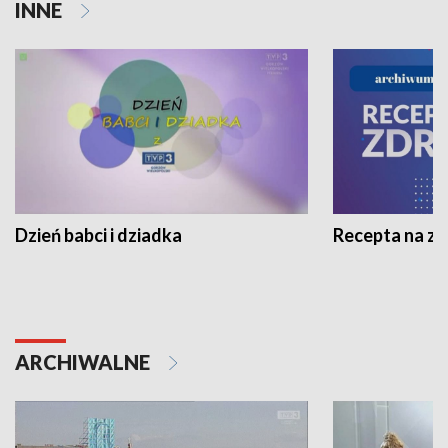
INNE
Dzień babci i dziadka
Recepta na z
ARCHIWALNE