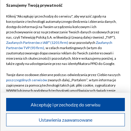
Szanujemy Twoją prywatność
Dołącz do nas:
Kliknij "Akceptuję i przechodzę do serwisu", aby wyrazić zgody na
korzystanie z technologii automatycznego śledzenia i zbierania danych,
TVP
dostęp do informacji na Twoim urządzeniu końcowym i ich
Abonament TVP
przechowywanie oraz na przetwarzanie Twoich danych osobowych przez
Regulamin TVP
nas, czyli Telewizję Polską S.A. w likwidacji (zwaną dalej również „TVP”),
Emisja w TVP
Polityka prywatności
Zaufanych Partnerów z IAB* (1201 firm)
oraz pozostałych
Zaufanych
Partnerów TVP (93 firm)
, w celach marketingowych (w tym do
Centrum informacji TVP
Moje zgody
zautomatyzowanego dopasowania reklam do Twoich zainteresowań i
mierzenia ich skuteczności) i pozostałych, które wskazujemy poniżej, a
Naziemna Telewizja Cyfrowa
Pomoc
także zgody na udostępnianie przez nas identyfikatora PPID do Google.
Sklep TVP
Biuro reklamy
Twoje dane osobowe zbierane podczas odwiedzania przez Ciebie naszych
Rada Programowa
Kontakt
poszczególnych serwisów
zwanych dalej „Portalem”, w tym informacje
zapisywane za pomocą technologii takich jak: pliki cookie, sygnalizatory
System NOS
WWW lub innych podobnych technologii umożliwiających świadczenie
dopasowanych i bezpiecznych usług, personalizację treści oraz reklam,
Informacje o nadawcy
Kanały
udostępnianie funkcji mediów społecznościowych oraz analizowanie
Akceptuję i przechodzę do serwisu
ruchu w Internecie.
Program dla prasy
©2026 Telewizja Polska S.A. w likwidacji
Biuro Reklamy
Twoje dane osobowe zbierane podczas odwiedzania przez Ciebie
Ustawienia zaawansowane
poszczególnych serwisów
na Portalu, takie jak adresy IP, identyfikatory
Ogłoszenie przetargowe
Twoich urządzeń końcowych i identyfikatory plików cookie, informacje o