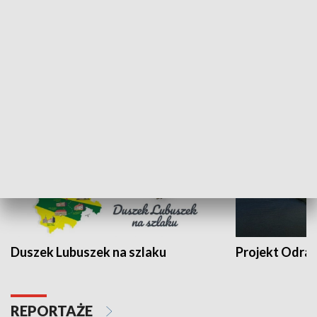
Kalejdoskop
Sołtys na med
WYPOCZYNEK I REKREACJA
Duszek Lubuszek na szlaku
Projekt Odra
REPORTAŻE