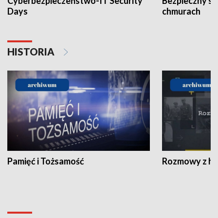
Cyberbezpieczeństwo-IT Security
Bezpieczny s
Days
chmurach
HISTORIA
Pamięć i Tożsamość
Rozmowy z his