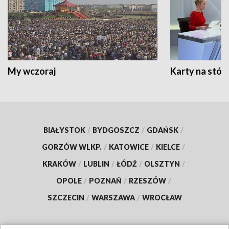
My wczoraj
Karty na stół:
BIAŁYSTOK
/
BYDGOSZCZ
/
GDAŃSK
/
GORZÓW WLKP.
/
KATOWICE
/
KIELCE
/
KRAKÓW
/
LUBLIN
/
ŁÓDŹ
/
OLSZTYN
/
OPOLE
/
POZNAŃ
/
RZESZÓW
/
SZCZECIN
/
WARSZAWA
/
WROCŁAW