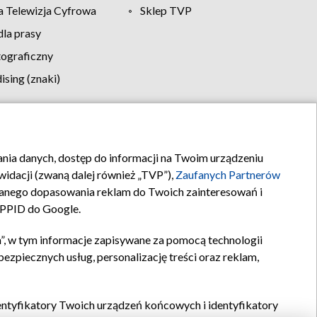
 Telewizja Cyfrowa
Sklep TVP
la prasy
tograficzny
sing (znaki)
klamy
Kontakt
rania danych, dostęp do informacji na Twoim urządzeniu
idacji (zwaną dalej również „TVP”),
Zaufanych Partnerów
anego dopasowania reklam do Twoich zainteresowań i
a PPID do Google.
”, w tym informacje zapisywane za pomocą technologii
zpiecznych usług, personalizację treści oraz reklam,
identyfikatory Twoich urządzeń końcowych i identyfikatory