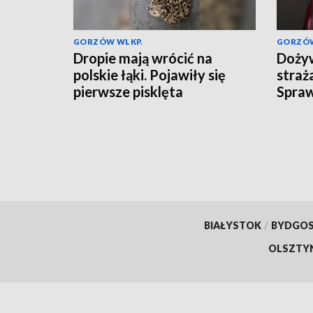
GORZÓW WLKP.
GORZÓW
Dropie mają wrócić na
Dożyw
polskie łąki. Pojawiły się
straż
pierwsze pisklęta
Spra
przys
BIAŁYSTOK
/
BYDGO
OLSZTY