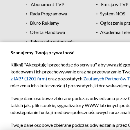
Abonament TVP
Emisja w TVP
Rada Programowa
System NOS
Biuro Reklamy
Ogłoszenie pr
Oferta Handlowa
Akademia Tele
Telegazeta ogłoszenia
Szanujemy Twoją prywatność
Regulamin TVP
Kliknij "Akceptuję i przechodzę do serwisu", aby wyrazić zg
końcowym i ich przechowywanie oraz na przetwarzanie Twoich
z IAB* (1201 firm)
oraz pozostałych
Zaufanych Partnerów T
mierzenia ich skuteczności) i pozostałych, które wskazujemy
Twoje dane osobowe zbierane podczas odwiedzania przez 
takich jak: pliki cookie, sygnalizatory WWW lub innych pod
udostępnianie funkcji mediów społecznościowych oraz anali
Twoje dane osobowe zbierane podczas odwiedzania przez 