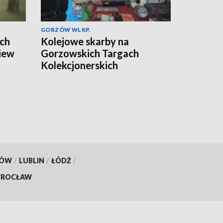
GORZÓW WLKP.
ach
Kolejowe skarby na
iew
Gorzowskich Targach
Kolekcjonerskich
KÓW
/
LUBLIN
/
ŁÓDŹ
/
ROCŁAW