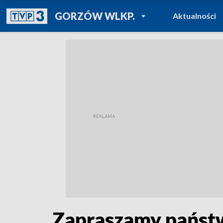
POWRÓT DO
GORZÓW WLKP.
Aktualności
TVP REGIONY
Zapraszamy państw