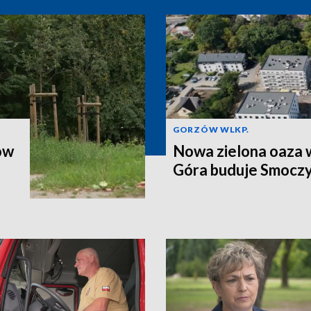
GORZÓW WLKP.
ów
Nowa zielona oaza w
Góra buduje Smoczy