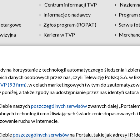
Centrum informacji TVP
Naziemna
Informacje o nadawcy
Program d
zetargowe
Zgłoś program (ROPAT)
Serwis fo
wizyjna
Kariera w TVP
Merchandi
Polityka prywatności
Moje zgody
Pomoc
Biuro re
ody na korzystanie z technologii automatycznego śledzenia i zbie
 danych osobowych przez nas, czyli Telewizję Polską S.A. w likw
VP (93 firm)
, w celach marketingowych (w tym do zautomatyzow
 poniżej, a także zgody na udostępnianie przez nas identyfikator
Ciebie naszych
poszczególnych serwisów
zwanych dalej „Portalem
obnych technologii umożliwiających świadczenie dopasowanych i be
zowanie ruchu w Internecie.
Ciebie
poszczególnych serwisów
na Portalu, takie jak adresy IP, 