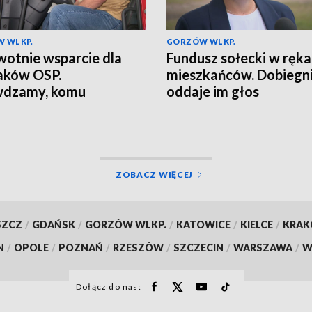
 WLKP.
GORZÓW WLKP.
otnie wsparcie dla
Fundusz sołecki w ręk
aków OSP.
mieszkańców. Dobiegn
wdzamy, komu
oddaje im głos
ługuje
ZOBACZ WIĘCEJ
SZCZ
/
GDAŃSK
/
GORZÓW WLKP.
/
KATOWICE
/
KIELCE
/
KRA
N
/
OPOLE
/
POZNAŃ
/
RZESZÓW
/
SZCZECIN
/
WARSZAWA
/
W
Dołącz do nas: