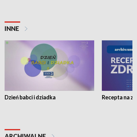
INNE
Dzień babci i dziadka
Recepta na z
ARCHIWALNE