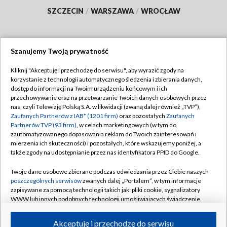
SZCZECIN
/
WARSZAWA
/
WROCŁAW
Szanujemy Twoją prywatność
Dołącz do nas:
Kliknij "Akceptuję i przechodzę do serwisu", aby wyrazić zgody na
korzystanie z technologii automatycznego śledzenia i zbierania danych,
TVP
dostęp do informacji na Twoim urządzeniu końcowym i ich
Abonament TVP
przechowywanie oraz na przetwarzanie Twoich danych osobowych przez
Regulamin TVP
nas, czyli Telewizję Polską S.A. w likwidacji (zwaną dalej również „TVP”),
Emisja w TVP
Polityka prywatności
Zaufanych Partnerów z IAB* (1201 firm)
oraz pozostałych
Zaufanych
Partnerów TVP (93 firm)
, w celach marketingowych (w tym do
Centrum informacji TVP
Moje zgody
zautomatyzowanego dopasowania reklam do Twoich zainteresowań i
mierzenia ich skuteczności) i pozostałych, które wskazujemy poniżej, a
Naziemna Telewizja Cyfrowa
Pomoc
także zgody na udostępnianie przez nas identyfikatora PPID do Google.
Sklep TVP
Biuro reklamy
Twoje dane osobowe zbierane podczas odwiedzania przez Ciebie naszych
Rada Programowa
Kontakt
poszczególnych serwisów
zwanych dalej „Portalem”, w tym informacje
zapisywane za pomocą technologii takich jak: pliki cookie, sygnalizatory
System NOS
WWW lub innych podobnych technologii umożliwiających świadczenie
dopasowanych i bezpiecznych usług, personalizację treści oraz reklam,
Informacje o nadawcy
Kanały
udostępnianie funkcji mediów społecznościowych oraz analizowanie
Akceptuję i przechodzę do serwisu
ruchu w Internecie.