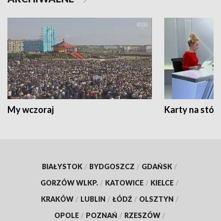
My wczoraj
Karty na stół:
BIAŁYSTOK
/
BYDGOSZCZ
/
GDAŃSK
/
GORZÓW WLKP.
/
KATOWICE
/
KIELCE
/
KRAKÓW
/
LUBLIN
/
ŁÓDŹ
/
OLSZTYN
/
OPOLE
/
POZNAŃ
/
RZESZÓW
/