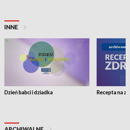
INNE
Dzień babci i dziadka
Recepta na z
ARCHIWALNE