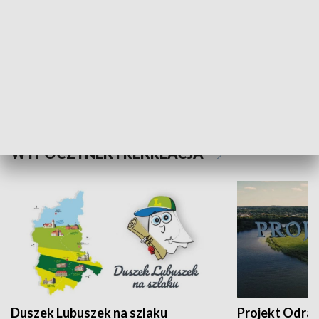
Kalejdoskop
Sołtys na med
WYPOCZYNEK I REKREACJA
Duszek Lubuszek na szlaku
Projekt Odra