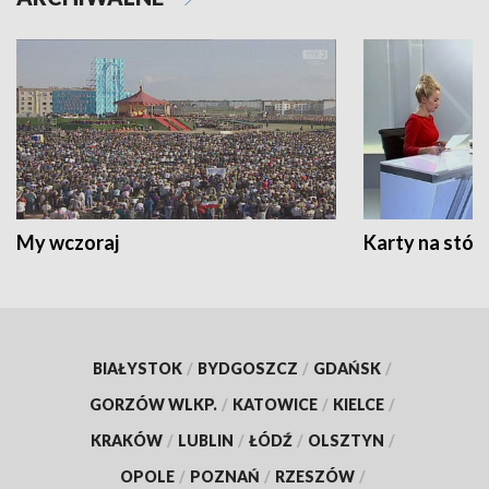
My wczoraj
Karty na stół:
BIAŁYSTOK
/
BYDGOSZCZ
/
GDAŃSK
/
GORZÓW WLKP.
/
KATOWICE
/
KIELCE
/
KRAKÓW
/
LUBLIN
/
ŁÓDŹ
/
OLSZTYN
/
OPOLE
/
POZNAŃ
/
RZESZÓW
/