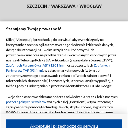
SZCZECIN
/
WARSZAWA
/
WROCŁAW
Szanujemy Twoją prywatność
Dołącz do nas:
Kliknij "Akceptuję i przechodzę do serwisu", aby wyrazić zgody na
korzystanie z technologii automatycznego śledzenia i zbierania danych,
TVP
dostęp do informacji na Twoim urządzeniu końcowym i ich
Abonament TVP
przechowywanie oraz na przetwarzanie Twoich danych osobowych przez
Regulamin TVP
nas, czyli Telewizję Polską S.A. w likwidacji (zwaną dalej również „TVP”),
Emisja w TVP
Polityka prywatności
Zaufanych Partnerów z IAB* (1201 firm)
oraz pozostałych
Zaufanych
Partnerów TVP (93 firm)
, w celach marketingowych (w tym do
Centrum informacji TVP
Moje zgody
zautomatyzowanego dopasowania reklam do Twoich zainteresowań i
mierzenia ich skuteczności) i pozostałych, które wskazujemy poniżej, a
Naziemna Telewizja Cyfrowa
Pomoc
także zgody na udostępnianie przez nas identyfikatora PPID do Google.
Sklep TVP
Biuro reklamy
Twoje dane osobowe zbierane podczas odwiedzania przez Ciebie naszych
Rada Programowa
Kontakt
poszczególnych serwisów
zwanych dalej „Portalem”, w tym informacje
zapisywane za pomocą technologii takich jak: pliki cookie, sygnalizatory
System NOS
WWW lub innych podobnych technologii umożliwiających świadczenie
dopasowanych i bezpiecznych usług, personalizację treści oraz reklam,
Informacje o nadawcy
Kanały
udostępnianie funkcji mediów społecznościowych oraz analizowanie
Akceptuję i przechodzę do serwisu
ruchu w Internecie.