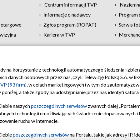
Centrum informacji TVP
Naziemna
Informacje o nadawcy
Program d
zetargowe
Zgłoś program (ROPAT)
Serwis fo
wizyjna
Kariera w TVP
Merchandi
Polityka prywatności
Moje zgody
Pomoc
Biuro re
ody na korzystanie z technologii automatycznego śledzenia i zbie
 danych osobowych przez nas, czyli Telewizję Polską S.A. w likw
VP (93 firm)
, w celach marketingowych (w tym do zautomatyzow
 poniżej, a także zgody na udostępnianie przez nas identyfikator
Ciebie naszych
poszczególnych serwisów
zwanych dalej „Portalem
obnych technologii umożliwiających świadczenie dopasowanych i be
zowanie ruchu w Internecie.
Ciebie
poszczególnych serwisów
na Portalu, takie jak adresy IP, 