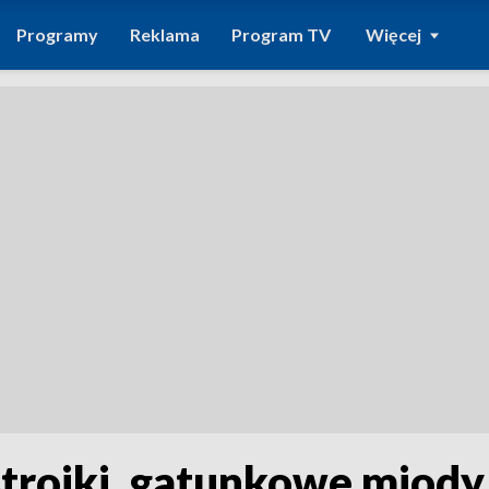
Programy
Reklama
Program TV
Więcej
stroiki, gatunkowe miody.