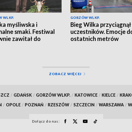
 WLKP.
GORZÓW WLKP.
a myśliwska i
Bieg Wilka przyciągnął
nalne smaki. Festiwal
uczestników. Emocje d
nie zawitał do
ostatnich metrów
wa
ZOBACZ WIĘCEJ
SZCZ
/
GDAŃSK
/
GORZÓW WLKP.
/
KATOWICE
/
KIELCE
/
KRA
N
/
OPOLE
/
POZNAŃ
/
RZESZÓW
/
SZCZECIN
/
WARSZAWA
/
W
Dołącz do nas: