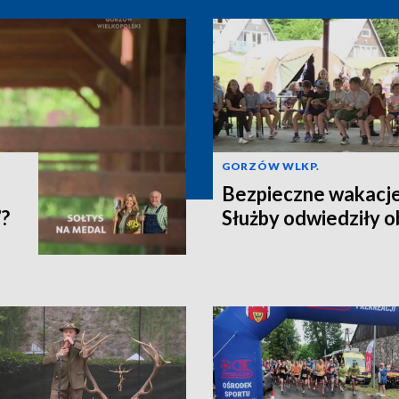
GORZÓW WLKP.
Bezpieczne wakacje
”?
Służby odwiedziły o