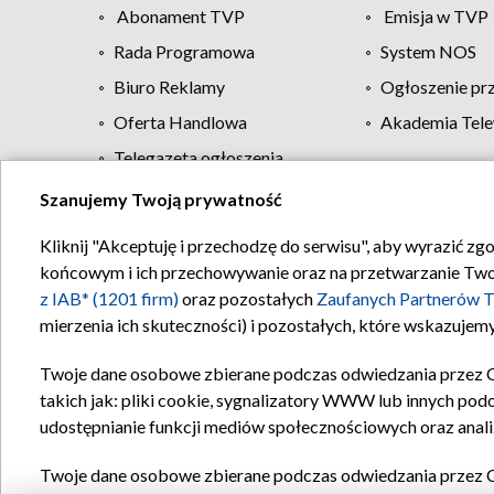
Abonament TVP
Emisja w TVP
Rada Programowa
System NOS
Biuro Reklamy
Ogłoszenie pr
Oferta Handlowa
Akademia Tele
Telegazeta ogłoszenia
Szanujemy Twoją prywatność
Regulamin TVP
Kliknij "Akceptuję i przechodzę do serwisu", aby wyrazić zg
końcowym i ich przechowywanie oraz na przetwarzanie Twoich
z IAB* (1201 firm)
oraz pozostałych
Zaufanych Partnerów T
mierzenia ich skuteczności) i pozostałych, które wskazujemy
Twoje dane osobowe zbierane podczas odwiedzania przez 
takich jak: pliki cookie, sygnalizatory WWW lub innych pod
udostępnianie funkcji mediów społecznościowych oraz anali
Twoje dane osobowe zbierane podczas odwiedzania przez 