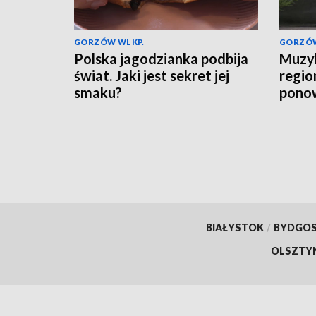
GORZÓW WLKP.
GORZÓW
Polska jagodzianka podbija
Muzyk
świat. Jaki jest sekret jej
regio
smaku?
ponow
Łago
BIAŁYSTOK
/
BYDGO
OLSZTY