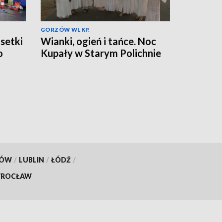
GORZÓW WLKP.
 setki
Wianki, ogień i tańce. Noc
o
Kupały w Starym Polichnie
KÓW
/
LUBLIN
/
ŁÓDŹ
/
ROCŁAW