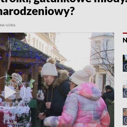
onarodzeniowy?
ONA GÓRA
N