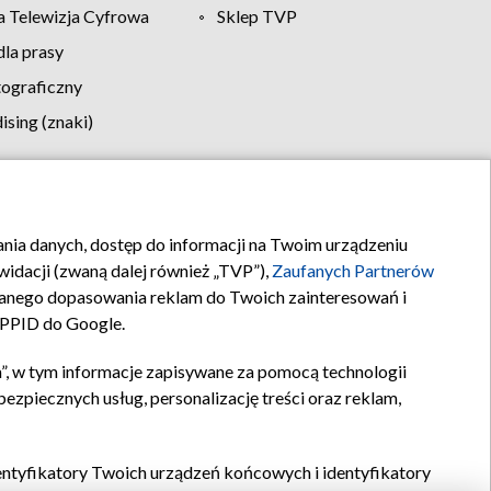
 Telewizja Cyfrowa
Sklep TVP
la prasy
tograficzny
sing (znaki)
klamy
Kontakt
rania danych, dostęp do informacji na Twoim urządzeniu
idacji (zwaną dalej również „TVP”),
Zaufanych Partnerów
anego dopasowania reklam do Twoich zainteresowań i
a PPID do Google.
”, w tym informacje zapisywane za pomocą technologii
zpiecznych usług, personalizację treści oraz reklam,
identyfikatory Twoich urządzeń końcowych i identyfikatory