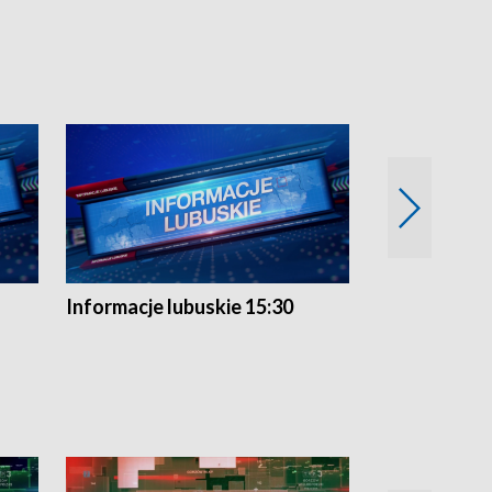
Informacje lubuskie 15:30
Przegląd ty