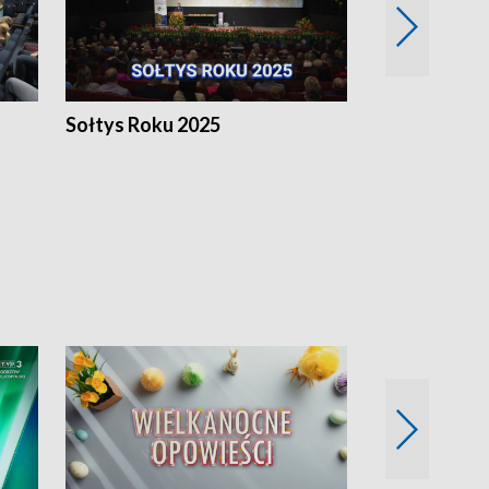
h
Sołtys Roku 2025
20 lat minęł
Wlkp.