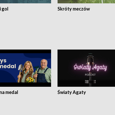
 gol
Skróty meczów
 na medal
Światy Agaty