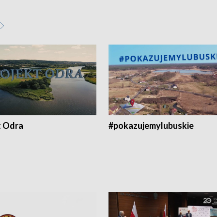
t Odra
#pokazujemylubuskie