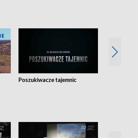
Poszukiwacze tajemnic
Kostrzyn na 