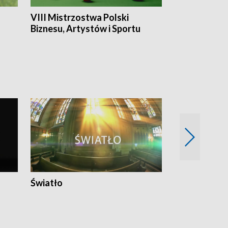
VIII Mistrzostwa Polski
Cztery kwar
Biznesu, Artystów i Sportu
Światło
Nowy adres