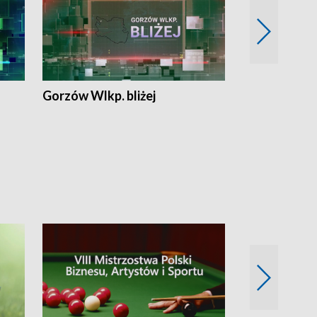
Gorzów Wlkp. bliżej
Lubuskie bliż