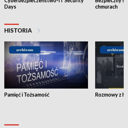
Cyberbezpieczeństwo-IT Security
Bezpieczny s
Days
chmurach
HISTORIA
Pamięć i Tożsamość
Rozmowy z his