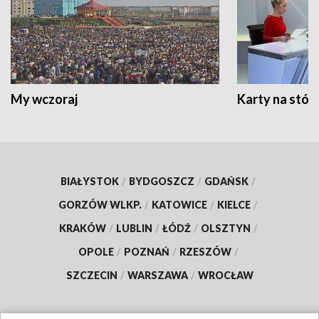
My wczoraj
Karty na stół:
BIAŁYSTOK
/
BYDGOSZCZ
/
GDAŃSK
/
GORZÓW WLKP.
/
KATOWICE
/
KIELCE
/
KRAKÓW
/
LUBLIN
/
ŁÓDŹ
/
OLSZTYN
/
OPOLE
/
POZNAŃ
/
RZESZÓW
/
SZCZECIN
/
WARSZAWA
/
WROCŁAW