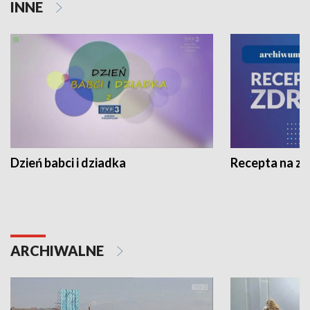
INNE
Dzień babci i dziadka
Recepta na z
ARCHIWALNE