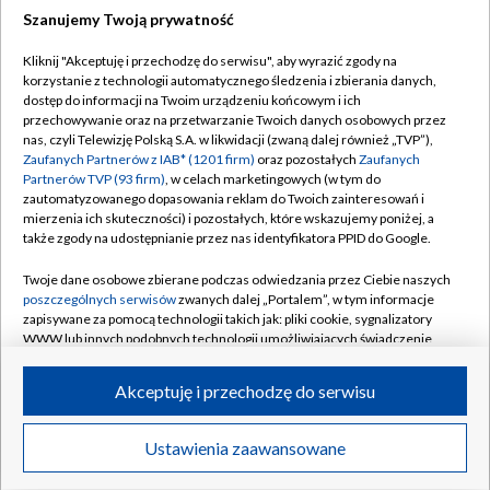
Szanujemy Twoją prywatność
Dołącz do nas:
Kliknij "Akceptuję i przechodzę do serwisu", aby wyrazić zgody na
korzystanie z technologii automatycznego śledzenia i zbierania danych,
TVP
dostęp do informacji na Twoim urządzeniu końcowym i ich
Abonament TVP
przechowywanie oraz na przetwarzanie Twoich danych osobowych przez
Regulamin TVP
nas, czyli Telewizję Polską S.A. w likwidacji (zwaną dalej również „TVP”),
Emisja w TVP
Polityka prywatności
Zaufanych Partnerów z IAB* (1201 firm)
oraz pozostałych
Zaufanych
Partnerów TVP (93 firm)
, w celach marketingowych (w tym do
Centrum informacji TVP
Moje zgody
zautomatyzowanego dopasowania reklam do Twoich zainteresowań i
mierzenia ich skuteczności) i pozostałych, które wskazujemy poniżej, a
Naziemna Telewizja Cyfrowa
Pomoc
także zgody na udostępnianie przez nas identyfikatora PPID do Google.
Sklep TVP
Biuro reklamy
Twoje dane osobowe zbierane podczas odwiedzania przez Ciebie naszych
Rada Programowa
Kontakt
poszczególnych serwisów
zwanych dalej „Portalem”, w tym informacje
zapisywane za pomocą technologii takich jak: pliki cookie, sygnalizatory
System NOS
WWW lub innych podobnych technologii umożliwiających świadczenie
dopasowanych i bezpiecznych usług, personalizację treści oraz reklam,
Informacje o nadawcy
Kanały
udostępnianie funkcji mediów społecznościowych oraz analizowanie
Akceptuję i przechodzę do serwisu
ruchu w Internecie.
Program dla prasy
©2026 Telewizja Polska S.A. w likwidacji
Biuro Reklamy
Twoje dane osobowe zbierane podczas odwiedzania przez Ciebie
Ustawienia zaawansowane
poszczególnych serwisów
na Portalu, takie jak adresy IP, identyfikatory
Ogłoszenie przetargowe
Twoich urządzeń końcowych i identyfikatory plików cookie, informacje o