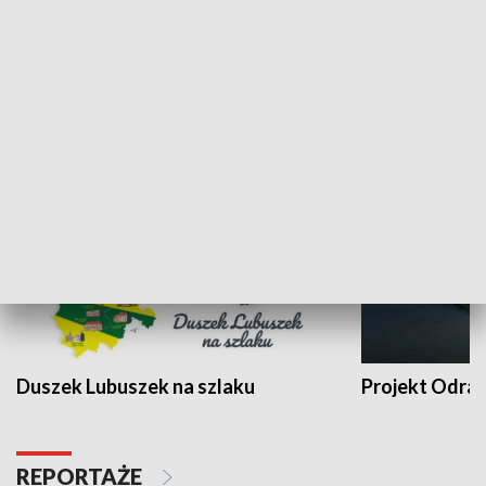
Kalejdoskop
Sołtys na med
WYPOCZYNEK I REKREACJA
Duszek Lubuszek na szlaku
Projekt Odra
REPORTAŻE