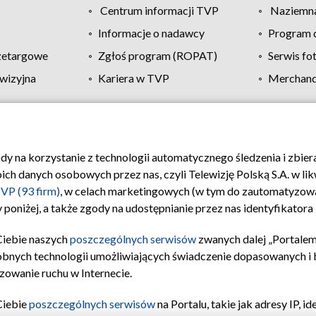
Centrum informacji TVP
Naziemna
Informacje o nadawcy
Program d
zetargowe
Zgłoś program (ROPAT)
Serwis fo
wizyjna
Kariera w TVP
Merchandi
Polityka prywatności
Moje zgody
Pomoc
Biuro re
ody na korzystanie z technologii automatycznego śledzenia i zbie
 danych osobowych przez nas, czyli Telewizję Polską S.A. w likw
VP (93 firm)
, w celach marketingowych (w tym do zautomatyzow
 poniżej, a także zgody na udostępnianie przez nas identyfikator
Ciebie naszych
poszczególnych serwisów
zwanych dalej „Portalem
obnych technologii umożliwiających świadczenie dopasowanych i be
zowanie ruchu w Internecie.
Ciebie
poszczególnych serwisów
na Portalu, takie jak adresy IP, 