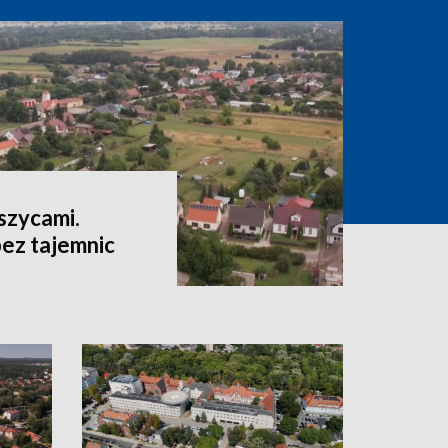
szycami.
ez tajemnic