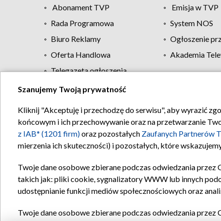
Abonament TVP
Emisja w TVP
Rada Programowa
System NOS
Biuro Reklamy
Ogłoszenie pr
Oferta Handlowa
Akademia Tele
Telegazeta ogłoszenia
Szanujemy Twoją prywatność
Regulamin TVP
Kliknij "Akceptuję i przechodzę do serwisu", aby wyrazić zg
końcowym i ich przechowywanie oraz na przetwarzanie Twoich
z IAB* (1201 firm)
oraz pozostałych
Zaufanych Partnerów T
mierzenia ich skuteczności) i pozostałych, które wskazujemy
Twoje dane osobowe zbierane podczas odwiedzania przez 
takich jak: pliki cookie, sygnalizatory WWW lub innych pod
udostępnianie funkcji mediów społecznościowych oraz anali
Twoje dane osobowe zbierane podczas odwiedzania przez 