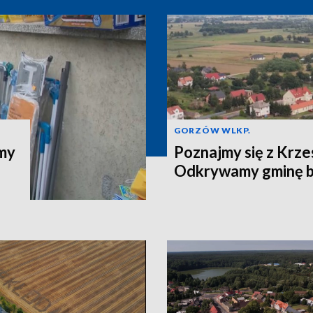
GORZÓW WLKP.
jmy
Poznajmy się z Krze
Odkrywamy gminę b