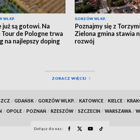
 WLKP.
GORZÓW WLKP.
e już są gotowi. Na
Poznajmy się z Torzym
e Tour de Pologne trwa
Zielona gmina stawia 
g na najlepszy doping
rozwój
ZOBACZ WIĘCEJ
SZCZ
/
GDAŃSK
/
GORZÓW WLKP.
/
KATOWICE
/
KIELCE
/
KRA
N
/
OPOLE
/
POZNAŃ
/
RZESZÓW
/
SZCZECIN
/
WARSZAWA
/
W
Dołącz do nas: