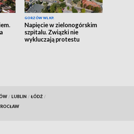
GORZÓW WLKP.
iem.
Napięcie w zielonogórskim
na
szpitalu. Związki nie
wykluczają protestu
KÓW
/
LUBLIN
/
ŁÓDŹ
/
ROCŁAW