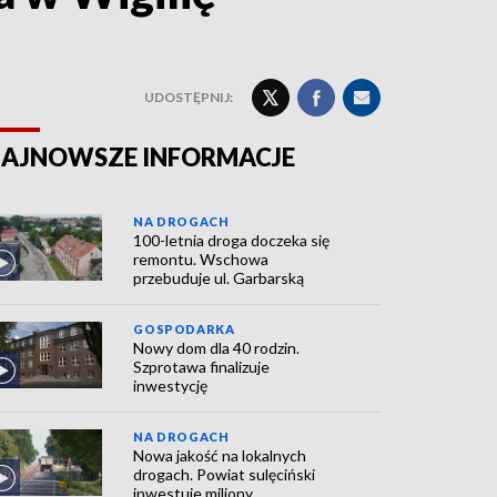
UDOSTĘPNIJ:
AJNOWSZE INFORMACJE
NA DROGACH
100-letnia droga doczeka się
remontu. Wschowa
przebuduje ul. Garbarską
GOSPODARKA
Nowy dom dla 40 rodzin.
Szprotawa finalizuje
inwestycję
NA DROGACH
Nowa jakość na lokalnych
drogach. Powiat sulęciński
inwestuje miliony