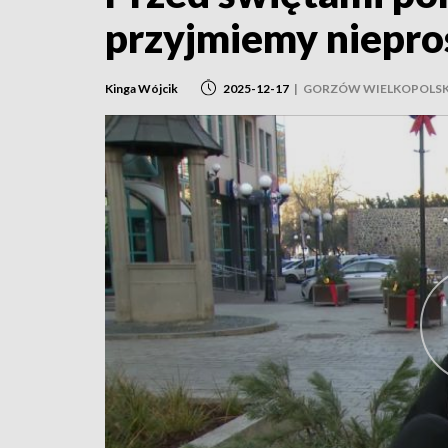
przyjmiemy niepro
Kinga Wójcik
2025-12-17
|
GORZÓW WIELKOPOLSK