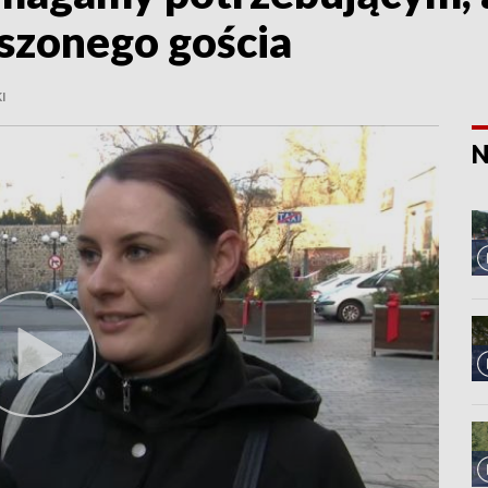
szonego gościa
I
N