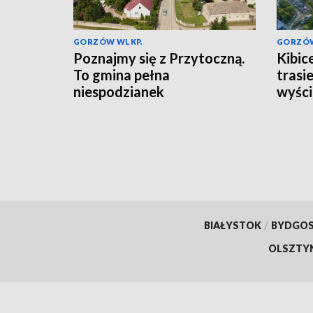
GORZÓW WLKP.
GORZÓW
Poznajmy się z Przytoczną.
Kibic
To gmina pełna
trasi
niespodzianek
wyści
BIAŁYSTOK
/
BYDGO
OLSZTY