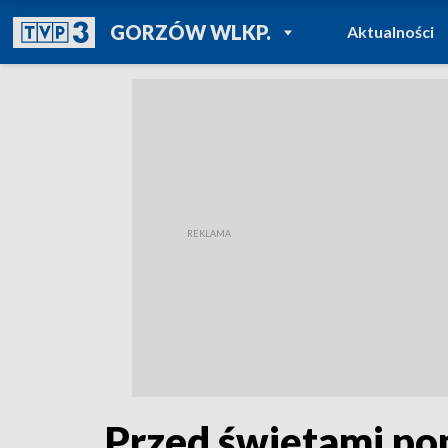
POWRÓT DO
GORZÓW WLKP.
Aktualności
TVP REGIONY
Przed świętami po