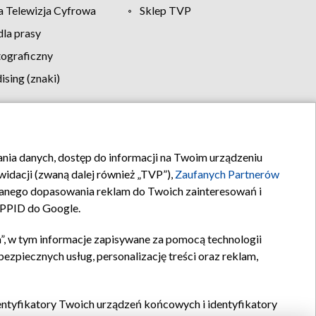
 Telewizja Cyfrowa
Sklep TVP
la prasy
tograficzny
sing (znaki)
klamy
Kontakt
rania danych, dostęp do informacji na Twoim urządzeniu
idacji (zwaną dalej również „TVP”),
Zaufanych Partnerów
anego dopasowania reklam do Twoich zainteresowań i
a PPID do Google.
”, w tym informacje zapisywane za pomocą technologii
zpiecznych usług, personalizację treści oraz reklam,
identyfikatory Twoich urządzeń końcowych i identyfikatory