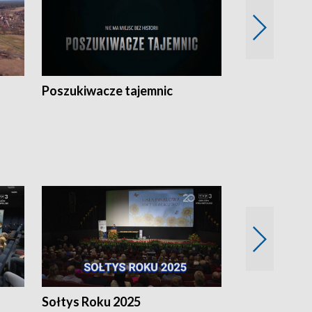
Poszukiwacze tajemnic
Kostrzyn na 
h
Sołtys Roku 2025
20 lat minęł