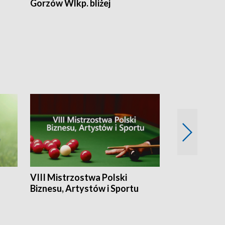
Gorzów Wlkp. bliżej
Lubuskie bliż
VIII Mistrzostwa Polski
Cztery kwar
Biznesu, Artystów i Sportu