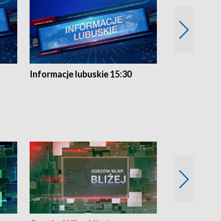
Informacje lubuskie 15:30
Przegląd ty