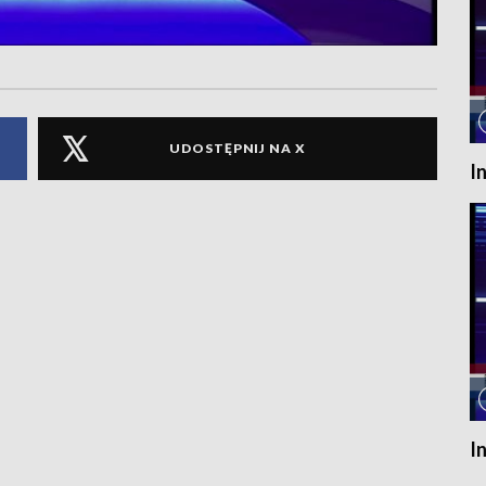
UDOSTĘPNIJ NA X
I
I