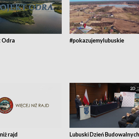
t Odra
#pokazujemylubuskie
niż rajd
Lubuski Dzień Budowalnyc