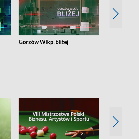
Gorzów Wlkp. bliżej
Lubuskie bliż