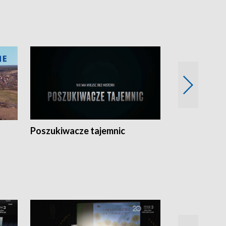
Poszukiwacze tajemnic
Kostrzyn na 