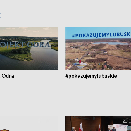
t Odra
#pokazujemylubuskie