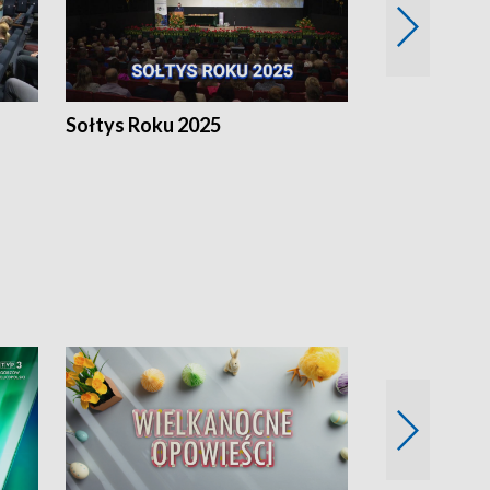
h
Sołtys Roku 2025
20 lat minęł
Wlkp.