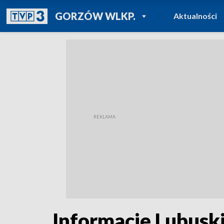
POWRÓT DO
GORZÓW WLKP.
Aktualności
TVP REGIONY
Informacje Lubusk