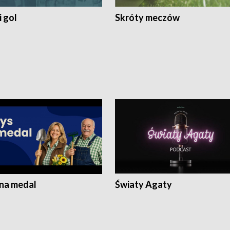
 gol
Skróty meczów
 na medal
Światy Agaty