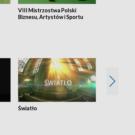
VIII Mistrzostwa Polski
Cztery kwar
Biznesu, Artystów i Sportu
Światło
Nowy adres