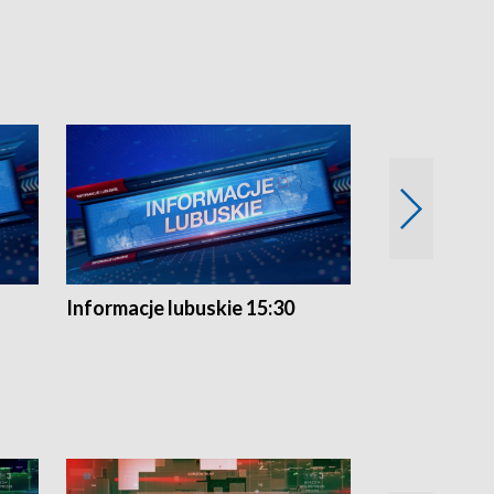
Informacje lubuskie 15:30
Przegląd ty