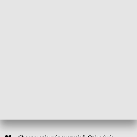
Żeby wiedział, z czego korzystać, mógł
sam wybierać sobie środki, z jakich
skorzysta, z czego stosuje, jak wykorzysta
później wiedzę, umiejętności to niech
będzie jego dobry wybór
Tomasz Chmielarczyk - dyrektor Zespołu
Edukacyjnego nr 2 w Zielonej Górze
Przygotowywana reforma oświaty ma pomóc też dzieciom z
większymi potrzebami edukacyjnymi w szkołach
ogólnodostępnych. Jak mówią przedstawiciele rządu
potrzebna jest do tego odpowiednio przygotowana kadra
nauczycielska.