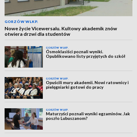
GORZÓW WLKP.
Nowe życie Vicewersalu. Kultowy akademik znów
otwiera drzwi dla studentów
GORZÓW WLKP.
Ósmoklasiści poznali wyniki.
Opublikowano listy przyjętych do szkół
GORZÓW WLKP.
Opuścili mury akademii. Nowi ratownicy i
pielęgniarki gotowi do pracy
GORZÓW WLKP.
Maturzyści poznali wyniki egzaminów. Jak
poszło Lubuszanom?