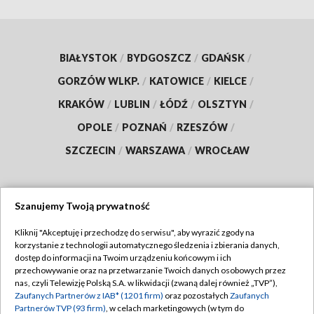
BIAŁYSTOK
/
BYDGOSZCZ
/
GDAŃSK
/
GORZÓW WLKP.
/
KATOWICE
/
KIELCE
/
KRAKÓW
/
LUBLIN
/
ŁÓDŹ
/
OLSZTYN
/
OPOLE
/
POZNAŃ
/
RZESZÓW
/
SZCZECIN
/
WARSZAWA
/
WROCŁAW
Szanujemy Twoją prywatność
Dołącz do nas:
Kliknij "Akceptuję i przechodzę do serwisu", aby wyrazić zgody na
korzystanie z technologii automatycznego śledzenia i zbierania danych,
TVP
dostęp do informacji na Twoim urządzeniu końcowym i ich
Abonament TVP
przechowywanie oraz na przetwarzanie Twoich danych osobowych przez
Regulamin TVP
nas, czyli Telewizję Polską S.A. w likwidacji (zwaną dalej również „TVP”),
Emisja w TVP
Polityka prywatności
Zaufanych Partnerów z IAB* (1201 firm)
oraz pozostałych
Zaufanych
Partnerów TVP (93 firm)
, w celach marketingowych (w tym do