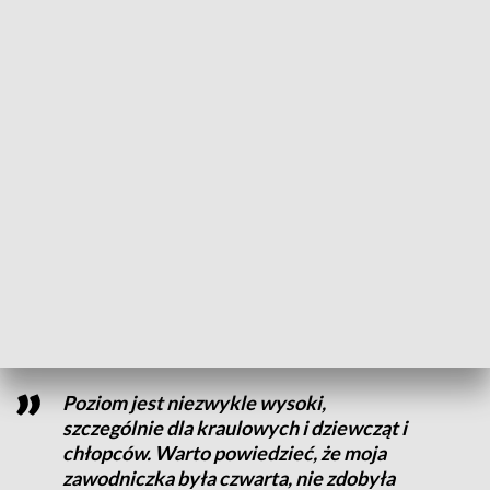
wyścigu do podium zabrakło jej 25 setnych sekundy a w
każdym swoim starcie biła rekordy życiowe.
Niedosyt trochę jest, ponieważ nie udało
się zdobyć tego medalu [...]
Urszula Kochańska - UKS Olimp Gorzów
Rywalizacja na Słowiance stała na bardzo wysokim poziomie,
bo aż trzykrotnie pobite zostały w czasie zawodów rekordy
Polski.
Poziom jest niezwykle wysoki,
szczególnie dla kraulowych i dziewcząt i
chłopców. Warto powiedzieć, że moja
zawodniczka była czwarta, nie zdobyła