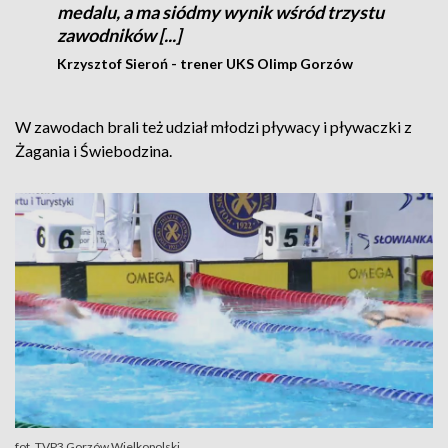
medalu, a ma siódmy wynik wśród trzystu
zawodników [...]
Krzysztof Sieroń - trener UKS Olimp Gorzów
W zawodach brali też udział młodzi pływacy i pływaczki z
Żagania i Świebodzina.
fot. TVP3 Gorzów Wielkopolski