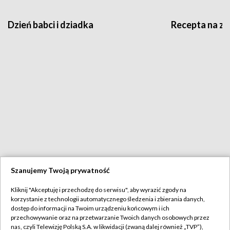
Dzień babci i dziadka
Recepta na z
Szanujemy Twoją prywatność
ARCHIWALNE
Kliknij "Akceptuję i przechodzę do serwisu", aby wyrazić zgody na
korzystanie z technologii automatycznego śledzenia i zbierania danych,
Karty na stół:
dostęp do informacji na Twoim urządzeniu końcowym i ich
przechowywanie oraz na przetwarzanie Twoich danych osobowych przez
nas, czyli Telewizję Polską S.A. w likwidacji (zwaną dalej również „TVP”),