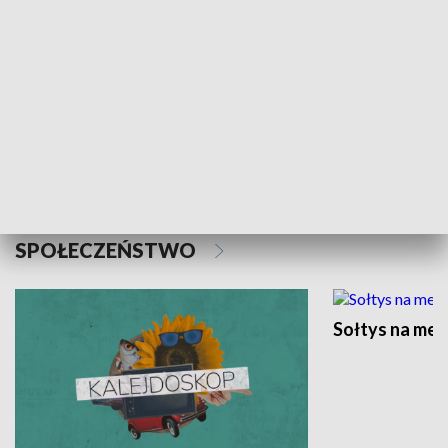
Sport
Lubuski gol
SPOŁECZEŃSTWO
Sołtys na med