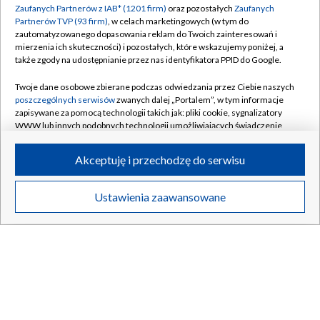
Zaufanych Partnerów z IAB* (1201 firm)
oraz pozostałych
Zaufanych
Partnerów TVP (93 firm)
, w celach marketingowych (w tym do
zautomatyzowanego dopasowania reklam do Twoich zainteresowań i
mierzenia ich skuteczności) i pozostałych, które wskazujemy poniżej, a
także zgody na udostępnianie przez nas identyfikatora PPID do Google.
My wczoraj
Twoje dane osobowe zbierane podczas odwiedzania przez Ciebie naszych
poszczególnych serwisów
zwanych dalej „Portalem”, w tym informacje
zapisywane za pomocą technologii takich jak: pliki cookie, sygnalizatory
WWW lub innych podobnych technologii umożliwiających świadczenie
dopasowanych i bezpiecznych usług, personalizację treści oraz reklam,
udostępnianie funkcji mediów społecznościowych oraz analizowanie
Akceptuję i przechodzę do serwisu
ruchu w Internecie.
BIAŁYSTOK
/
BYDGOSZCZ
/
GDAŃSK
/
GORZÓW WLKP.
/
KATOWICE
/
KIELCE
/
Twoje dane osobowe zbierane podczas odwiedzania przez Ciebie
Ustawienia zaawansowane
poszczególnych serwisów
na Portalu, takie jak adresy IP, identyfikatory
KRAKÓW
/
LUBLIN
/
ŁÓDŹ
/
OLSZTYN
/
Twoich urządzeń końcowych i identyfikatory plików cookie, informacje o
Twoich wyszukiwaniach w serwisach Portalu czy historia odwiedzin będą
OPOLE
/
POZNAŃ
/
RZESZÓW
/
przetwarzane przez TVP,
Zaufanych Partnerów z IAB
oraz pozostałych
Zaufanych Partnerów TVP
dla realizacji następujących celów i funkcji:
SZCZECIN
/
WARSZAWA
/
WROCŁAW
przechowywania informacji na urządzeniu lub dostęp do nich, wyboru
podstawowych reklam, wyboru spersonalizowanych reklam, tworzenia
profilu spersonalizowanych reklam, tworzenia profilu spersonalizowanych
treści, wyboru spersonalizowanych treści, pomiaru wydajności reklam,
pomiaru wydajności treści, stosowania badań rynkowych w celu