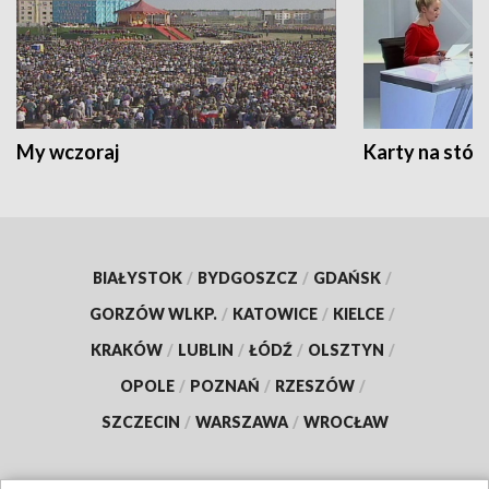
My wczoraj
Karty na stół:
BIAŁYSTOK
/
BYDGOSZCZ
/
GDAŃSK
/
GORZÓW WLKP.
/
KATOWICE
/
KIELCE
/
KRAKÓW
/
LUBLIN
/
ŁÓDŹ
/
OLSZTYN
/
OPOLE
/
POZNAŃ
/
RZESZÓW
/
SZCZECIN
/
WARSZAWA
/
WROCŁAW