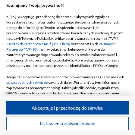
Szanujemy Twoją prywatność
Dołącz do nas:
Kliknij "Akceptuję i przechodzę do serwisu", aby wyrazić zgody na
korzystanie z technologii automatycznego śledzenia i zbierania danych,
TVP
dostęp do informacji na Twoim urządzeniu końcowym i ich
Abonament TVP
przechowywanie oraz na przetwarzanie Twoich danych osobowych przez
Regulamin TVP
nas, czyli Telewizję Polską S.A. w likwidacji (zwaną dalej również „TVP”),
Emisja w TVP
Polityka prywatności
Zaufanych Partnerów z IAB* (1201 firm)
oraz pozostałych
Zaufanych
Partnerów TVP (93 firm)
, w celach marketingowych (w tym do
Centrum informacji TVP
Moje zgody
zautomatyzowanego dopasowania reklam do Twoich zainteresowań i
mierzenia ich skuteczności) i pozostałych, które wskazujemy poniżej, a
Naziemna Telewizja Cyfrowa
Pomoc
także zgody na udostępnianie przez nas identyfikatora PPID do Google.
Sklep TVP
Biuro reklamy
Twoje dane osobowe zbierane podczas odwiedzania przez Ciebie naszych
Rada Programowa
Kontakt
poszczególnych serwisów
zwanych dalej „Portalem”, w tym informacje
zapisywane za pomocą technologii takich jak: pliki cookie, sygnalizatory
System NOS
WWW lub innych podobnych technologii umożliwiających świadczenie
dopasowanych i bezpiecznych usług, personalizację treści oraz reklam,
Informacje o nadawcy
Kanały
udostępnianie funkcji mediów społecznościowych oraz analizowanie
Akceptuję i przechodzę do serwisu
ruchu w Internecie.
Program dla prasy
©2026 Telewizja Polska S.A. w likwidacji
Biuro Reklamy
Twoje dane osobowe zbierane podczas odwiedzania przez Ciebie
Ustawienia zaawansowane
poszczególnych serwisów
na Portalu, takie jak adresy IP, identyfikatory
Ogłoszenie przetargowe
Twoich urządzeń końcowych i identyfikatory plików cookie, informacje o