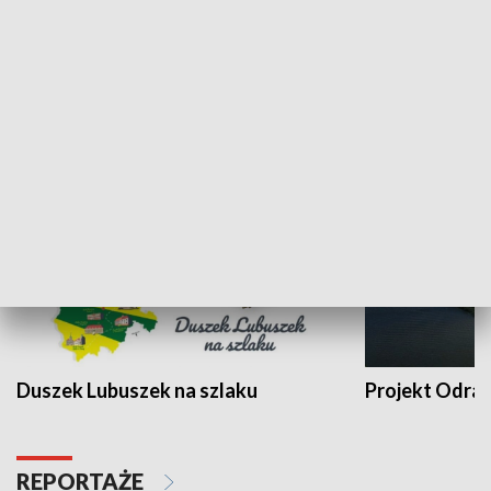
Kalejdoskop
Sołtys na med
WYPOCZYNEK I REKREACJA
Duszek Lubuszek na szlaku
Projekt Odra
REPORTAŻE