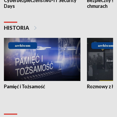
Cyberbezpieczeństwo-IT Security
Bezpieczny s
Days
chmurach
HISTORIA
Pamięć i Tożsamość
Rozmowy z his