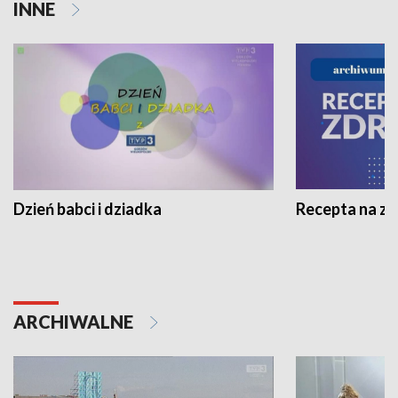
INNE
Dzień babci i dziadka
Recepta na z
ARCHIWALNE