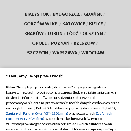
BIAŁYSTOK
/
BYDGOSZCZ
/
GDAŃSK
/
GORZÓW WLKP.
/
KATOWICE
/
KIELCE
/
KRAKÓW
/
LUBLIN
/
ŁÓDŹ
/
OLSZTYN
/
OPOLE
/
POZNAŃ
/
RZESZÓW
/
SZCZECIN
/
WARSZAWA
/
WROCŁAW
Szanujemy Twoją prywatność
Dołącz do nas:
Kliknij "Akceptuję i przechodzę do serwisu", aby wyrazić zgody na
korzystanie z technologii automatycznego śledzenia i zbierania danych,
TVP
dostęp do informacji na Twoim urządzeniu końcowym i ich
Abonament TVP
przechowywanie oraz na przetwarzanie Twoich danych osobowych przez
Regulamin TVP
nas, czyli Telewizję Polską S.A. w likwidacji (zwaną dalej również „TVP”),
Emisja w TVP
Polityka prywatności
Zaufanych Partnerów z IAB* (1201 firm)
oraz pozostałych
Zaufanych
Partnerów TVP (93 firm)
, w celach marketingowych (w tym do
Centrum informacji TVP
Moje zgody
zautomatyzowanego dopasowania reklam do Twoich zainteresowań i
mierzenia ich skuteczności) i pozostałych, które wskazujemy poniżej, a