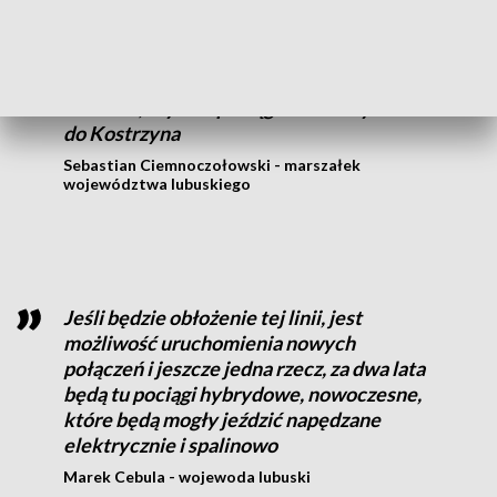
Ta oferta także doskonale dodaje się do
oferty, którą organizuje i zapewnia woj.
lubuskie, czyli 16 pociągów do Krzyża i 19
do Kostrzyna
Sebastian Ciemnoczołowski - marszałek
województwa lubuskiego
Jeśli będzie obłożenie tej linii, jest
możliwość uruchomienia nowych
połączeń i jeszcze jedna rzecz, za dwa lata
będą tu pociągi hybrydowe, nowoczesne,
które będą mogły jeździć napędzane
elektrycznie i spalinowo
Marek Cebula - wojewoda lubuski